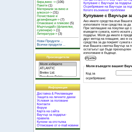
бира,вино ->
(106)
Купуване с Ваучъри за подарък
Пакети
(1)
Осребряване на Ваучъри за по
Материали за вино и
Когато възникнат проблеми
алкохол->
(31)
Купуване с Ваучъри з
Почистване и
дезинфекция->
(7)
Ако имате средства във Вашата
Опаковане и пликове
(5)
използвате тези средства за да
Мърчъндайз (фланелки,
При заплащане на покупки ще с
сувенири)->
(1)
въведете сумата, която искате
Литература->
(3)
подарък. Моля да имате в предв
друг метод на плащане, ако в 
Нови Продукти ...
средства за да покрият сумата 
Всички продукти ...
във Вашата сметка Ваучър за п
остатъкът ще бъде прехвърлен 
използване в бъдеще.
Производители
Моля въведете вашият Вауч
Код за
осребряване:
Информация
Доставка & Рекламации
Защита на личните данни
Условия за ползване
Контакти
Форум
Карта на сайта
Ваучър за подарък-
правила
Купони за отстъпка
Отписване от e-mail новини