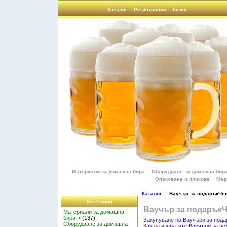
Каталог
Регистрация
forum
Материали за домашна бира
Оборудване за домашна бир
Опаковане и пликове
Мър
Каталог
:: Ваучър за подаръкЧе
Категории
Ваучър за подарък
Материали за домашна
бира->
(137)
Закупуване на Ваучъри за пода
Оборудване за домашна
Как да изпратите Ваучъри за по