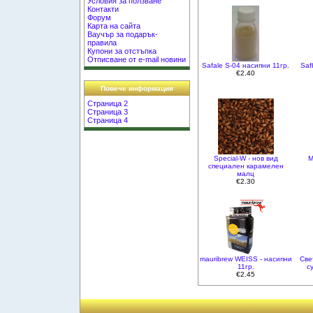
Условия за ползване
Контакти
Форум
Карта на сайта
Ваучър за подарък-
правила
Купони за отстъпка
Отписване от e-mail новини
Safale S-04 насипни 11гр.
Saf
€2.40
Повече информация
Страница 2
Страница 3
Страница 4
Special-W - нов вид
M
специален карамелен
малц
€2.30
mauribrew WEISS - насипни
Све
11гр.
с
€2.45