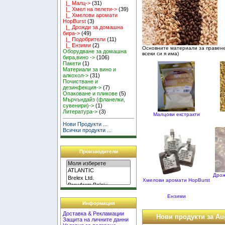
|_ Малц->
(31)
|_ Хмел на пелети->
(39)
|_ Хмелови аромати
HopBurst
(3)
|_ Дрожди за домашна
бира->
(49)
|_ Подобрители
(11)
|_ Ензими
(2)
Основните материали за правен
Оборудване за домашна
всеки си я има)
бира,вино ->
(106)
Пакети
(1)
Материали за вино и
алкохол->
(31)
Почистване и
дезинфекция->
(7)
Опаковане и пликове
(5)
Мърчъндайз (фланелки,
сувенири)->
(1)
Литература->
(3)
Малцови екстракти
Нови Продукти ...
Всички продукти ...
Производители
Дрож
Хмелови аромати HopBurst
Ензими
Информация
Доставка & Рекламации
Нови продукти за Au
Защита на личните данни