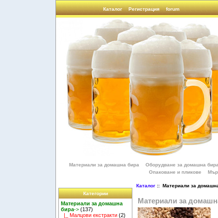
Каталог
Регистрация
forum
Материали за домашна бира
Оборудване за домашна бир
Опаковане и пликове
Мър
Каталог
:: Материали за домашн
Категории
Материали за домашн
Материали за домашна
бира
->
(137)
|_ Малцови екстракти
(2)