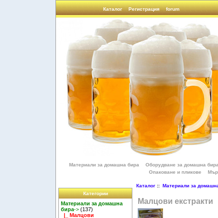
Каталог
Регистрация
forum
Материали за домашна бира
Оборудване за домашна бир
Опаковане и пликове
Мър
Каталог
::
Материали за домашн
Категории
Малцови екстракти
Материали за домашна
бира
->
(137)
|_ Малцови