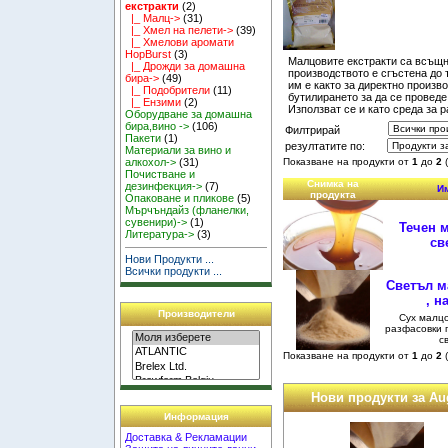
екстракти
(2)
|_ Малц->
(31)
|_ Хмел на пелети->
(39)
|_ Хмелови аромати
HopBurst
(3)
Малцовите екстракти са всъщн
|_ Дрожди за домашна
производството е сгъстена до
бира->
(49)
им е както за директно произво
|_ Подобрители
(11)
бутилирането за да се проведе
|_ Ензими
(2)
Използват се и като среда за 
Оборудване за домашна
бира,вино ->
(106)
Филтрирай
Пакети
(1)
резултатите по:
Материали за вино и
Показване на продукти от
1
до
2
алкохол->
(31)
Почистване и
Снимка на
дезинфекция->
(7)
Им
продукта
Опаковане и пликове
(5)
Мърчъндайз (фланелки,
сувенири)->
(1)
Течен м
Литература->
(3)
св
Нови Продукти ...
Всички продукти ...
Светъл м
, н
Производители
Сух малцо
разфасовки п
с
Показване на продукти от
1
до
2
Нови продукти за Au
Информация
Доставка & Рекламации