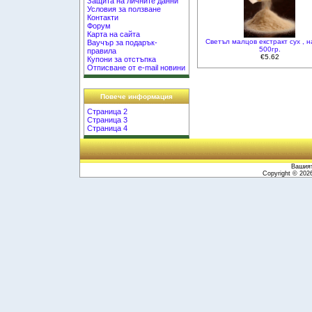
Защита на личните данни
Условия за ползване
Контакти
Форум
Карта на сайта
Светъл малцов екстракт сух , 
Ваучър за подарък-
500гр.
правила
€5.62
Купони за отстъпка
Отписване от e-mail новини
Повече информация
Страница 2
Страница 3
Страница 4
Вашият
Copyright © 20