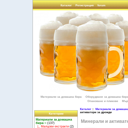
Каталог
Регистрация
forum
Материали за домашна бира
Оборудване за домашна бир
Опаковане и пликове
Мър
Каталог
::
Материали за домашн
активатори за дрожди
Категории
Материали за домашна
Минерали и активат
бира
->
(137)
|_ Малцови екстракти
(2)