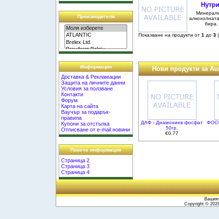
Нутри
Минерали
Производители
алкохолната
бира.
Показване на продукти от
1
до
3
Информация
Нови продукти за Au
Доставка & Рекламации
Защита на личните данни
Условия за ползване
Контакти
Форум
Карта на сайта
Ваучър за подарък-
правила
ДАФ - Диамониев фосфат
ФОСФ
Купони за отстъпка
50гр.
Отписване от e-mail новини
€0.77
Повече информация
Страница 2
Страница 3
Страница 4
Вашият
Copyright © 20