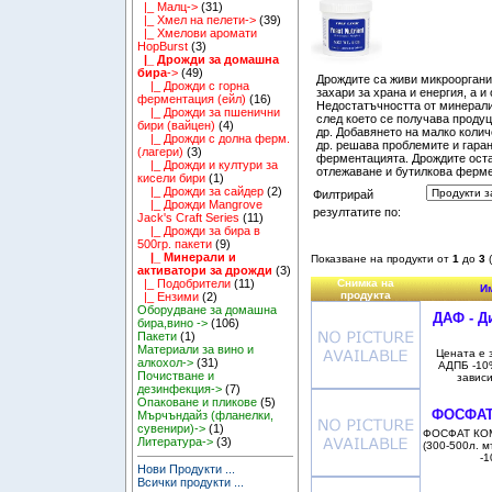
|_ Малц->
(31)
|_ Хмел на пелети->
(39)
|_ Хмелови аромати
HopBurst
(3)
|_ Дрожди за домашна
бира
->
(49)
Дрождите са живи микроорганиз
|_ Дрожди с горна
захари за храна и енергия, а и
ферментация (ейл)
(16)
Недостатъчността от минерали
|_ Дрожди за пшенични
след което се получава проду
бири (вайцен)
(4)
др. Добавянето на малко коли
|_ Дрожди с долна ферм.
др. решава проблемите и гара
(лагери)
(3)
ферментацията. Дрождите оста
|_ Дрожди и култури за
отлежаване и бутилкова ферме
кисели бири
(1)
|_ Дрожди за сайдер
(2)
Филтрирай
|_ Дрожди Mangrove
резултатите по:
Jack's Craft Series
(11)
|_ Дрожди за бира в
500гр. пакети
(9)
|_ Минерали и
Показване на продукти от
1
до
3
активатори за дрожди
(3)
Снимка на
|_ Подобрители
(11)
Им
продукта
|_ Ензими
(2)
Оборудване за домашна
ДАФ - Д
бира,вино ->
(106)
Пакети
(1)
Материали за вино и
Цената е з
алкохол->
(31)
АДПБ -10%
Почистване и
зависи
дезинфекция->
(7)
Опаковане и пликове
(5)
ФОСФАТ 
Мърчъндайз (фланелки,
сувенири)->
(1)
ФОСФАТ КОМ
Литература->
(3)
(300-500л. м
-1
Нови Продукти ...
Всички продукти ...