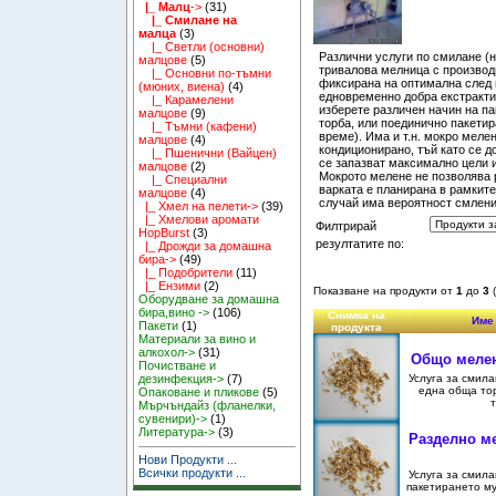
|_ Малц
->
(31)
|_ Смилане на
малца
(3)
|_ Светли (основни)
Различни услуги по смилане (
малцове
(5)
тривалова мелница с производи
|_ Основни по-тъмни
фиксирана на оптимална след н
(мюних, виена)
(4)
едновременно добра екстракти
|_ Карамелени
изберете различен начин на па
малцове
(9)
торба, или поединично пакетир
|_ Тъмни (кафени)
време). Има и т.н. мокро меле
малцове
(4)
кондиционирано, тъй като се д
|_ Пшенични (Вайцен)
се запазват максимално цели 
малцове
(2)
Мокрото мелене не позволява 
|_ Специални
варката е планирана в рамките
малцове
(4)
случай има вероятност смлени
|_ Хмел на пелети->
(39)
|_ Хмелови аромати
Филтрирай
HopBurst
(3)
резултатите по:
|_ Дрожди за домашна
бира->
(49)
|_ Подобрители
(11)
|_ Ензими
(2)
Показване на продукти от
1
до
3
Оборудване за домашна
бира,вино ->
(106)
Снимка на
Име 
Пакети
(1)
продукта
Материали за вино и
алкохол->
(31)
Общо мелене
Почистване и
Услуга за смил
дезинфекция->
(7)
една обща то
Опаковане и пликове
(5)
т
Мърчъндайз (фланелки,
сувенири)->
(1)
Литература->
(3)
Разделно ме
Нови Продукти ...
Всички продукти ...
Услуга за смила
пакетирането му