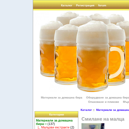
Каталог
Регистрация
forum
Материали за домашна бира
Оборудване за домашна бир
Опаковане и пликове
Мър
Каталог
::
Материали за домашн
Категории
Смилане на малца
Материали за домашна
бира
->
(137)
|_ Малцови екстракти
(2)