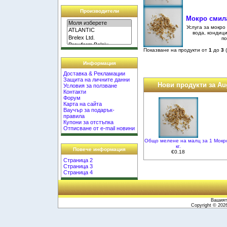
Производители
Мокро смила
Услуга за мокро
вода, кондиц
по
Показване на продукти от
1
до
3
Информация
Доставка & Рекламации
Защита на личните данни
Нови продукти за Au
Условия за ползване
Контакти
Форум
Карта на сайта
Ваучър за подарък-
правила
Купони за отстъпка
Отписване от e-mail новини
Общо мелене на малц за 1
Мокр
кг.
Повече информация
€0.18
Страница 2
Страница 3
Страница 4
Вашият 
Copyright © 20