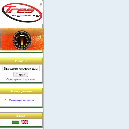
Търсене
Разширено търсене
Най-продавани
Мелница за малц...
Езици