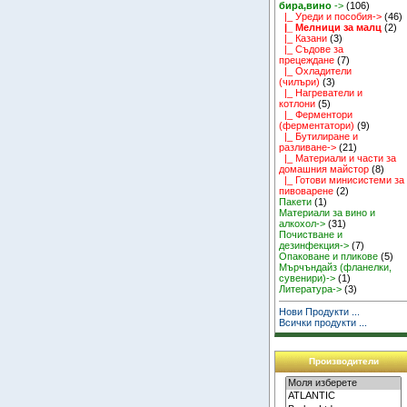
бира,вино
->
(106)
|_ Уреди и пособия->
(46)
|_ Мелници за малц
(2)
|_ Казани
(3)
|_ Съдове за
прецеждане
(7)
|_ Охладители
(чилъри)
(3)
|_ Нагреватели и
котлони
(5)
|_ Ферментори
(ферментатори)
(9)
|_ Бутилиране и
разливане->
(21)
|_ Материали и части за
домашния майстор
(8)
|_ Готови минисистеми за
пивоварене
(2)
Пакети
(1)
Материали за вино и
алкохол->
(31)
Почистване и
дезинфекция->
(7)
Опаковане и пликове
(5)
Мърчъндайз (фланелки,
сувенири)->
(1)
Литература->
(3)
Нови Продукти ...
Всички продукти ...
Производители