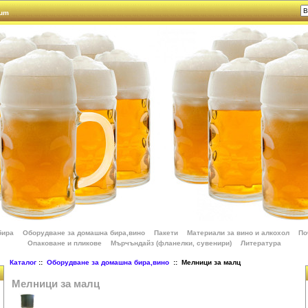
rum
бира
Оборудване за домашна бира,вино
Пакети
Материали за вино и алкохол
По
Опаковане и пликове
Мърчъндайз (фланелки, сувенири)
Литература
Каталог
::
Оборудване за домашна бира,вино
:: Мелници за малц
Мелници за малц