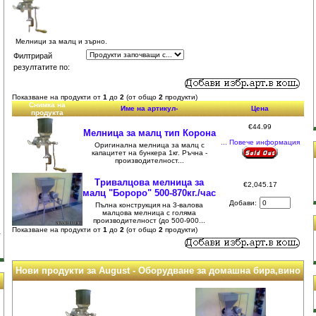
Мелници за малц и зърно.
Филтрирай
резултатите по:
Показване на продукти от
1
до
2
(от общо
2
продукти)
Снимка на
Име на артикул-
Цена
продукта
€44.99
Мелница за малц тип Корона
... Повече информация
Оригинална мелница за малц с
капацитет на бункера 1кг. Ръчна -
производителност...
Тривалцова мелница за
€2,045.17
малц "Бороро" 500-870кг./час
Добави:
Пълна конструкция на 3-валова
малцова мелница с голяма
производителност (до 500-900...
Показване на продукти от
1
до
2
(от общо
2
продукти)
Нови продукти за August - Оборудване за домашна бира,вино