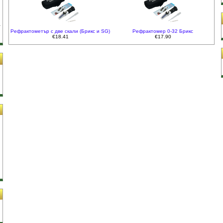
Рефрактометър с две скали (Брикс и SG)
Рефрактомер 0-32 Брикс
€18.41
€17.90
и