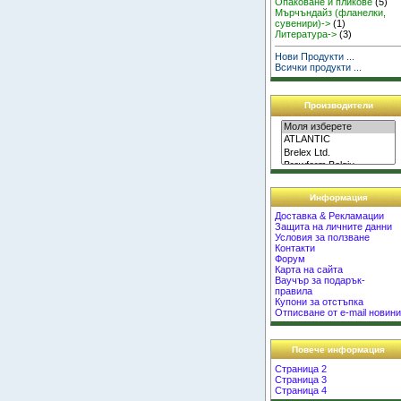
Опаковане и пликове
(5)
Мърчъндайз (фланелки,
сувенири)->
(1)
Литература->
(3)
Нови Продукти ...
Всички продукти ...
Производители
Информация
Доставка & Рекламации
Защита на личните данни
Условия за ползване
Контакти
Форум
Карта на сайта
Ваучър за подарък-
правила
Купони за отстъпка
Отписване от e-mail новин
Повече информация
Страница 2
Страница 3
Страница 4