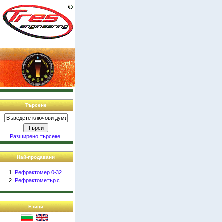
Търсене
Разширено търсене
Най-продавани
Рефрактомер 0-32...
Рефрактометър с...
Езици