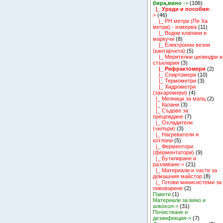
бира,вино
->
(106)
|_ Уреди и пособия
-
>
(46)
|_ PH метри (Пе Ха
метри) - измерва
(11)
|_ Водни клапани и
маркучи
(8)
|_ Електронни везни
(кантарчета)
(5)
|_ Мерителни цилиндри и
стъклария
(3)
|_ Рефрактомери
(2)
|_ Спиртомери
(10)
|_ Термометри
(3)
|_ Хидрометри
(захаромери)
(4)
|_ Мелници за малц
(2)
|_ Казани
(3)
|_ Съдове за
прецеждане
(7)
|_ Охладители
(чилъри)
(3)
|_ Нагреватели и
котлони
(5)
|_ Ферментори
(ферментатори)
(9)
|_ Бутилиране и
разливане->
(21)
|_ Материали и части за
домашния майстор
(8)
|_ Готови минисистеми за
пивоварене
(2)
Пакети
(1)
Материали за вино и
алкохол->
(31)
Почистване и
дезинфекция->
(7)