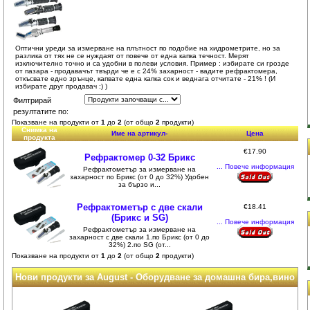
Оптични уреди за измерване на плътност по подобие на хидрометрите, но за
разлика от тях не се нуждаят от повече от една капка течност. Мерят
изключително точно и са удобни в полеви условия. Пример : избирате си грозде
от пазара - продавачът твърди че е с 24% захарност - вадите рефрактомера,
откъсвате едно зрънце, капвате една капка сок и веднага отчитате - 21% ! (И
избирате друг продавач :) )
Филтрирай
резултатите по:
Показване на продукти от
1
до
2
(от общо
2
продукти)
Снимка на
Име на артикул-
Цена
продукта
€17.90
Рефрактомер 0-32 Брикс
... Повече информация
Рефрактометър за измерване на
захарност по Брикс (от 0 до 32%) Удобен
за бързо и...
Рефрактометър с две скали
€18.41
(Брикс и SG)
... Повече информация
Рефрактометър за измерване на
захарност с две скали 1.по Брикс (от 0 до
32%) 2.по SG (от...
Показване на продукти от
1
до
2
(от общо
2
продукти)
Нови продукти за August - Оборудване за домашна бира,вино