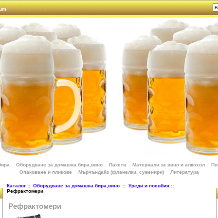
rum
бира
Оборудване за домашна бира,вино
Пакети
Материали за вино и алкохол
По
Опаковане и пликове
Мърчъндайз (фланелки, сувенири)
Литература
Каталог
::
Оборудване за домашна бира,вино
::
Уреди и пособия
::
Рефрактомери
Рефрактомери