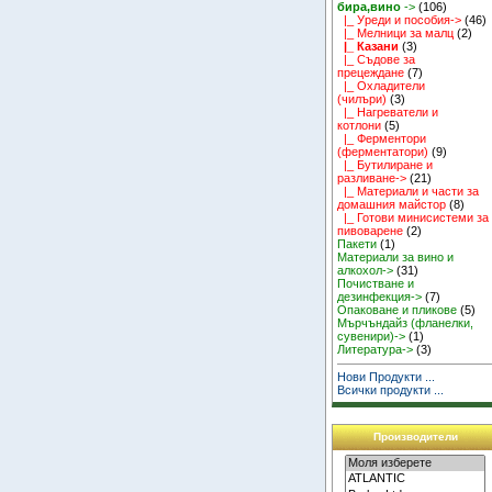
бира,вино
->
(106)
|_ Уреди и пособия->
(46)
|_ Мелници за малц
(2)
|_ Казани
(3)
|_ Съдове за
прецеждане
(7)
|_ Охладители
(чилъри)
(3)
|_ Нагреватели и
котлони
(5)
|_ Ферментори
(ферментатори)
(9)
|_ Бутилиране и
разливане->
(21)
|_ Материали и части за
домашния майстор
(8)
|_ Готови минисистеми за
пивоварене
(2)
Пакети
(1)
Материали за вино и
алкохол->
(31)
Почистване и
дезинфекция->
(7)
Опаковане и пликове
(5)
Мърчъндайз (фланелки,
сувенири)->
(1)
Литература->
(3)
Нови Продукти ...
Всички продукти ...
Производители