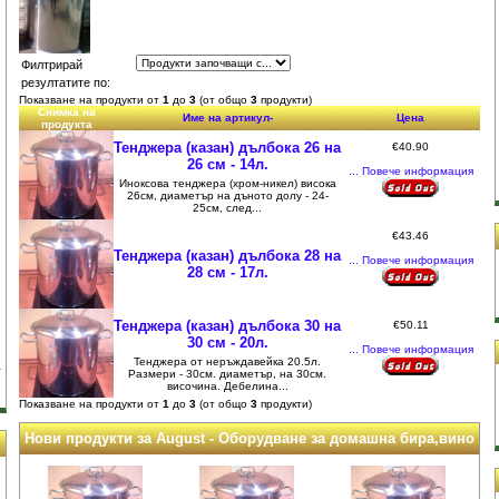
Филтрирай
резултатите по:
Показване на продукти от
1
до
3
(от общо
3
продукти)
Снимка на
Име на артикул-
Цена
продукта
Тенджера (казан) дълбока 26 на
€40.90
26 см - 14л.
... Повече информация
Иноксова тенджера (хром-никел) висока
26см, диаметър на дъното долу - 24-
25см, след...
€43.46
Тенджера (казан) дълбока 28 на
... Повече информация
28 см - 17л.
Тенджера (казан) дълбока 30 на
€50.11
30 см - 20л.
... Повече информация
Тенджера от неръждавейка 20.5л.
Размери - 30см. диаметър, на 30см.
височина. Дебелина...
Показване на продукти от
1
до
3
(от общо
3
продукти)
Нови продукти за August - Оборудване за домашна бира,вино