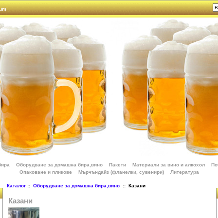
rum
бира
Оборудване за домашна бира,вино
Пакети
Материали за вино и алкохол
По
Опаковане и пликове
Мърчъндайз (фланелки, сувенири)
Литература
Каталог
::
Оборудване за домашна бира,вино
:: Казани
Казани