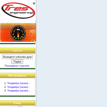
Търсене
Разширено търсене
Най-продавани
Тенджера (казан)...
Тенджера (казан)...
Тенджера (казан)...
Езици