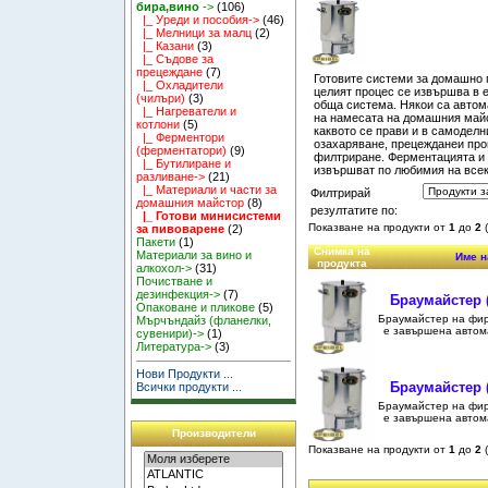
бира,вино
->
(106)
|_ Уреди и пособия->
(46)
|_ Мелници за малц
(2)
|_ Казани
(3)
|_ Съдове за
прецеждане
(7)
Готовите системи за домашно 
|_ Охладители
целият процес се извършва в е
(чилъри)
(3)
обща система. Някои са автом
|_ Нагреватели и
на намесата на домашния майс
котлони
(5)
каквото се прави и в самоделн
|_ Ферментори
озахаряване, прецежданеи про
(ферментатори)
(9)
филтриране. Ферментацията и г
|_ Бутилиране и
извършват по любимия на все
разливане->
(21)
|_ Материали и части за
Филтрирай
домашния майстор
(8)
резултатите по:
|_ Готови минисистеми
Показване на продукти от
1
до
2
за пивоварене
(2)
Пакети
(1)
Снимка на
Материали за вино и
Име н
продукта
алкохол->
(31)
Почистване и
дезинфекция->
(7)
Браумайстер (
Опаковане и пликове
(5)
Браумайстер на фи
Мърчъндайз (фланелки,
е завършена автома
сувенири)->
(1)
Литература->
(3)
Нови Продукти ...
Браумайстер (
Всички продукти ...
Браумайстер на фи
е завършена автома
Производители
Показване на продукти от
1
до
2