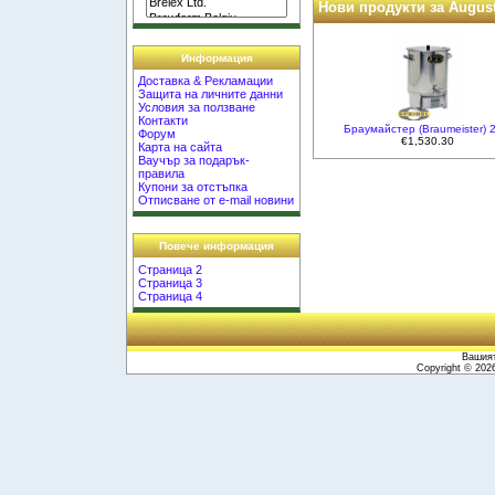
Нови продукти за Augus
Информация
Доставка & Рекламации
Защита на личните данни
Условия за ползване
Контакти
Браумайстер (Braumeister) 
Форум
€1,530.30
Карта на сайта
Ваучър за подарък-
правила
Купони за отстъпка
Отписване от e-mail новини
Повече информация
Страница 2
Страница 3
Страница 4
Вашият
Copyright © 20