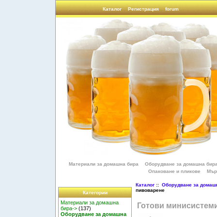
Каталог
Регистрация
forum
Материали за домашна бира
Оборудване за домашна бир
Опаковане и пликове
Мър
Каталог
::
Оборудване за домаш
пивоварене
Категории
Материали за домашна
Готови минисистеми
бира->
(137)
Оборудване за домашна