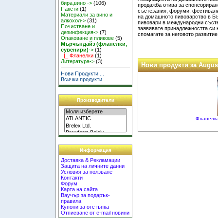
бира,вино ->
(106)
продажба отива за спонсориран
Пакети
(1)
състезания, форуми, фестивали
Материали за вино и
на домашното пивоварство в Бъ
алкохол->
(31)
пивовари в международни състе
Почистване и
заявявате принадлежността си 
дезинфекция->
(7)
спомагате за неговото развитие
Опаковане и пликове
(5)
Мърчъндайз (фланелки,
сувенири)
->
(1)
|_ Фланелки
(1)
Литература->
(3)
Нови продукти за Augus
Нови Продукти ...
Всички продукти ...
Производители
Фланелка
Информация
Доставка & Рекламации
Защита на личните данни
Условия за ползване
Контакти
Форум
Карта на сайта
Ваучър за подарък-
правила
Купони за отстъпка
Отписване от e-mail новини