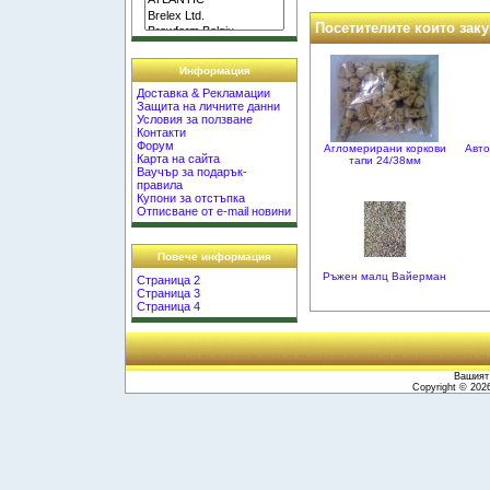
Посетителите които заку
Информация
Доставка & Рекламации
Защита на личните данни
Условия за ползване
Контакти
Форум
Агломерирани коркови
Авто
Карта на сайта
тапи 24/38мм
Ваучър за подарък-
правила
Купони за отстъпка
Отписване от e-mail новини
Повече информация
Ръжен малц Вайерман
Страница 2
Страница 3
Страница 4
Вашият 
Copyright © 20