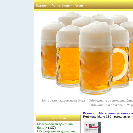
Каталог
Регистрация
forum
Материали за домашна бира
Оборудване за домашна бир
Опаковане и пликове
Мър
Каталог
::
Материали за вино и 
Рефлекс Мало 360 - малолактичн
Категории
Материали за домашна
бира->
(137)
Оборудване за домашна