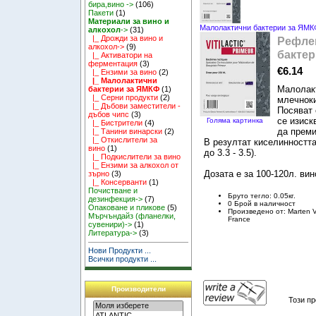
бира,вино ->
(106)
Пакети
(1)
Материали за вино и
Малолактични бактерии за ЯМК
алкохол
->
(31)
|_ Дрожди за вино и
Рефлек
алкохол->
(9)
бактер
|_ Активатори на
ферментация
(3)
€6.14
|_ Ензими за вино
(2)
|_ Малолактични
Малолакт
бактерии за ЯМКФ
(1)
|_ Серни продукти
(2)
млечнок
|_ Дъбови заместители -
Посяват 
дъбов чипс
(3)
се изиск
Голяма картинка
|_ Бистрители
(4)
да прем
|_ Танини винарски
(2)
|_ Откислители за
В резултат киселинността
вино
(1)
до 3.3 - 3.5).
|_ Подкислители за вино
|_ Ензими за алкохол от
Дозата е за 100-120л. вин
зърно
(3)
|_ Консерванти
(1)
Почистване и
Бруто тегло: 0.05кг.
дезинфекция->
(7)
0 Брой в наличност
Опаковане и пликове
(5)
Произведено от: Marten Vi
Мърчъндайз (фланелки,
France
сувенири)->
(1)
Литература->
(3)
Нови Продукти ...
Всички продукти ...
Производители
Този пр