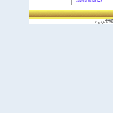
Columbus (Tomahawk)
Вашият 
Copyright © 20