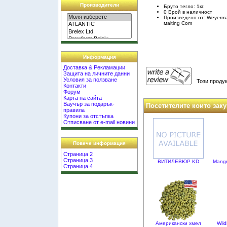
Производители
Бруто тегло: 1кг.
0 Брой в наличност
Произведено от: Weyerma
маlting Com
Информация
Доставка & Рекламации
Защита на личните данни
Условия за ползване
Този продук
Контакти
Форум
Карта на сайта
Ваучър за подарък-
Посетителите които заку
правила
Купони за отстъпка
Отписване от e-mail новини
Повече информация
Страница 2
Страница 3
ВИТИЛЕВЮР KD
Mangr
Страница 4
Американски хмел
Wild