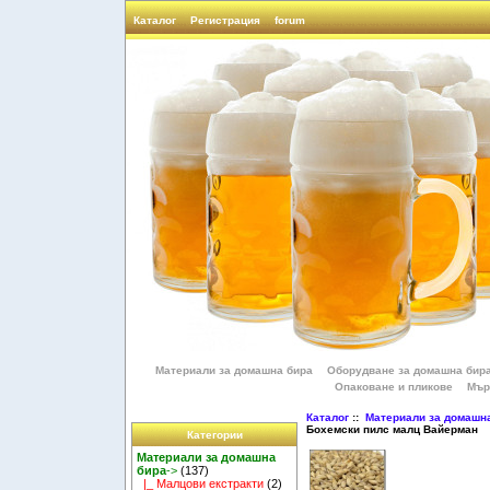
Каталог
Регистрация
forum
Материали за домашна бира
Оборудване за домашна бир
Опаковане и пликове
Мър
Каталог
::
Материали за домашн
Бохемски пилс малц Вайерман
Категории
Материали за домашна
бира
->
(137)
|_ Малцови екстракти
(2)