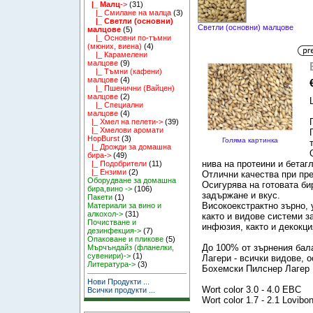
|_ Малц
->
(31)
|_ Смилане на малца
(3)
|_ Светли (основни)
Светли (основни) малцове
малцове
(5)
|_ Основни по-тъмни
(мюних, виена)
(4)
|_ Карамелени
малцове
(9)
|_ Тъмни (кафени)
малцове
(4)
|_ Пшенични (Вайцен)
малцове
(2)
|_ Специални
малцове
(4)
|_ Хмел на пелети->
(39)
|_ Хмелови аромати
HopBurst
(3)
Голяма картинка
|_ Дрожди за домашна
бира->
(49)
нива на протеини и бетаг
|_ Подобрители
(11)
|_ Ензими
(2)
Отлични качества при пр
Оборудване за домашна
Осигурява на готовата би
бира,вино ->
(106)
задържане и вкус.
Пакети
(1)
Високоекстрактно зърно, 
Материали за вино и
алкохол->
(31)
както и видове системи з
Почистване и
инфюзия, както и декокци
дезинфекция->
(7)
Опаковане и пликове
(5)
До 100% от зърнения бал
Мърчъндайз (фланелки,
сувенири)->
(1)
Лагери - всички видове, 
Литература->
(3)
Бохемски Пилснер Лагер
Нови Продукти ...
Wort color 3.0 - 4.0 EBC
Всички продукти ...
Wort color 1.7 - 2.1 Lovibo