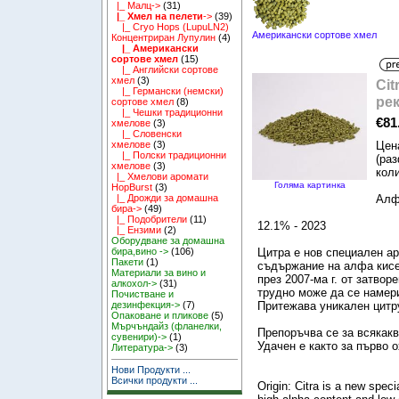
|_ Малц->
(31)
|_ Хмел на пелети
->
(39)
|_ Cryo Hops (LupuLN2)
Американски сортове хмел
Концентриран Лупулин
(4)
|_ Американски
сортове хмел
(15)
|_ Английски сортове
хмел
(3)
Cit
|_ Германски (немски)
рек
сортове хмел
(8)
|_ Чешки традиционни
€81
хмелове
(3)
|_ Словенски
Цена
хмелове
(3)
|_ Полски традиционни
(раз
хмелове
(3)
коли
|_ Хмелови аромати
Голяма картинка
HopBurst
(3)
Алф
|_ Дрожди за домашна
бира->
(49)
|_ Подобрители
(11)
12.1% - 2023
|_ Ензими
(2)
Оборудване за домашна
Цитра е нов специален а
бира,вино ->
(106)
Пакети
(1)
съдържание на алфа кисе
Материали за вино и
през 2007-ма г. от затво
алкохол->
(31)
трудно може да се намер
Почистване и
Притежава уникален цитр
дезинфекция->
(7)
Опаковане и пликове
(5)
Мърчъндайз (фланелки,
Препоръчва се за всякакв
сувенири)->
(1)
Удачен е както за първо о
Литература->
(3)
Нови Продукти ...
Всички продукти ...
Origin: Citra is a new spec