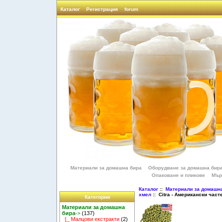
Каталог
Регистрация
forum
Материали за домашна бира
Оборудване за домашна бир
Опаковане и пликове
Мър
Каталог
::
Материали за домашн
хмел
:: Citra - Американски част
Категории
Материали за домашна
бира
->
(137)
|_ Малцови екстракти
(2)