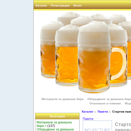
Каталог
Регистрация
forum
Материали за домашна бира
Оборудване за домашна бир
Опаковане и пликове
Мър
Каталог
::
Пакети
:: Стартов пак
Категории
Пакети
Материали за домашна
Старто
бира->
(137)
пивов
Оборудване за домашна