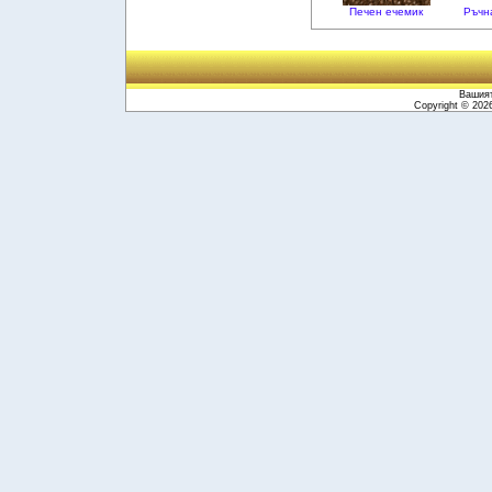
Печен ечемик
Ръчн
Вашият
Copyright © 20