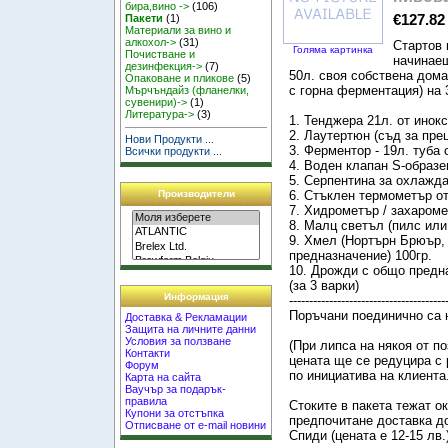
бира,вино ->
(106)
€127.82
Пакети
(1)
Материали за вино и
алкохол->
(31)
Стартов 
Голяма картинка
Почистване и
начинаещ
дезинфекция->
(7)
50л. своя собствена дома
Опаковане и пликове
(5)
с горна ферментация) на 3
Мърчъндайз (фланелки,
сувенири)->
(1)
Литература->
(3)
1. Тенджера 21л. от инок
2. Лаутертюн (съд за пре
Нови Продукти ...
3. Ферментор - 19л. туба 
Всички продукти ...
4. Воден клапан S-образе
5. Серпентина за охлажд
6. Стъклен термометър от 
Производители
7. Хидрометър / захароме
8. Малц светъл (пилс или 
9. Хмел (Нортърн Брюър,
предназначение) 100гр.
10. Дрожди с общо предн
(за 3 варки)
Информация
---------------------------------------
Поръчани поединично са 
Доставка & Рекламации
Защита на личните данни
Условия за ползване
(При липса на някоя от п
Контакти
цената ще се редуцира с 
Форум
по инициатива на клиента.
Карта на сайта
Ваучър за подарък-
правила
Стоките в пакета тежат ок
Купони за отстъпка
предпочитане доставка до
Отписване от e-mail новини
Спиди (цената е 12-15 лв.