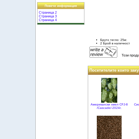
Повече информация
Страница 2
Страница 3
Страница 4
Бруто тегло: 25кг.
2 Брой в наличност
Този проду
Посетителите които заку
Американски хмел CFJ-8
Си
/Cascade/-2024г.