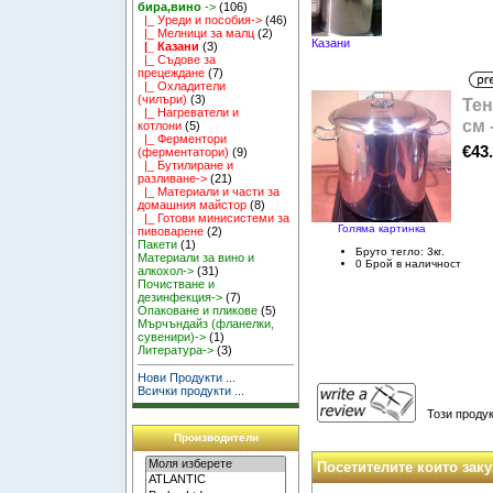
бира,вино
->
(106)
|_ Уреди и пособия->
(46)
|_ Мелници за малц
(2)
Казани
|_ Казани
(3)
|_ Съдове за
прецеждане
(7)
|_ Охладители
(чилъри)
(3)
Тен
|_ Нагреватели и
см 
котлони
(5)
|_ Ферментори
€43
(ферментатори)
(9)
|_ Бутилиране и
разливане->
(21)
|_ Материали и части за
домашния майстор
(8)
|_ Готови минисистеми за
Голяма картинка
пивоварене
(2)
Пакети
(1)
Бруто тегло: 3кг.
Материали за вино и
0 Брой в наличност
алкохол->
(31)
Почистване и
дезинфекция->
(7)
Опаковане и пликове
(5)
Мърчъндайз (фланелки,
сувенири)->
(1)
Литература->
(3)
Нови Продукти ...
Всички продукти ...
Този продук
Производители
Посетителите които заку