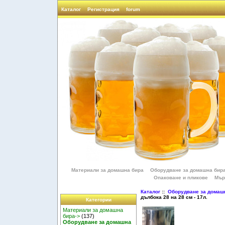
Каталог
Регистрация
forum
Материали за домашна бира
Оборудване за домашна бир
Опаковане и пликове
Мър
Каталог
::
Оборудване за домаш
дълбока 28 на 28 см - 17л.
Категории
Материали за домашна
бира->
(137)
Оборудване за домашна