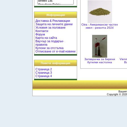
Информация
Доставка & Рекламации
Защита на личните данни
Citra - Американски частен
Условия за ползване
хмел - реколта 2024
Контакти
Форум
Карта на сайта
Ваучър за подарък-
правила
Купони за отстъпка
Отписване от e-mail новини
Затварачка за бирени
Vienn
бутилки настолна
В
Повече информация
Страница 2
Страница 3
Страница 4
Вашият
Copyright © 20