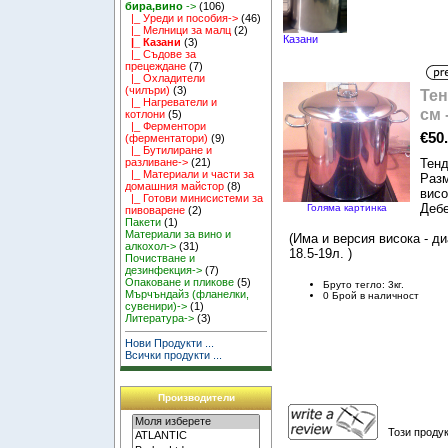
бира,вино
->
(106)
|_ Уреди и пособия->
(46)
|_ Мелници за малц
(2)
Казани
|_ Казани
(3)
|_ Съдове за
прецеждане
(7)
|_ Охладители
(чилъри)
(3)
Тен
|_ Нагреватели и
см 
котлони
(5)
|_ Ферментори
€50
(ферментатори)
(9)
|_ Бутилиране и
Тенд
разливане->
(21)
|_ Материали и части за
Разм
домашния майстор
(8)
висо
|_ Готови минисистеми за
Дебе
Голяма картинка
пивоварене
(2)
Пакети
(1)
Материали за вино и
(Има и версия висока - д
алкохол->
(31)
18.5-19л. )
Почистване и
дезинфекция->
(7)
Опаковане и пликове
(5)
Бруто тегло: 3кг.
Мърчъндайз (фланелки,
0 Брой в наличност
сувенири)->
(1)
Литература->
(3)
Нови Продукти ...
Всички продукти ...
Производители
Този продук