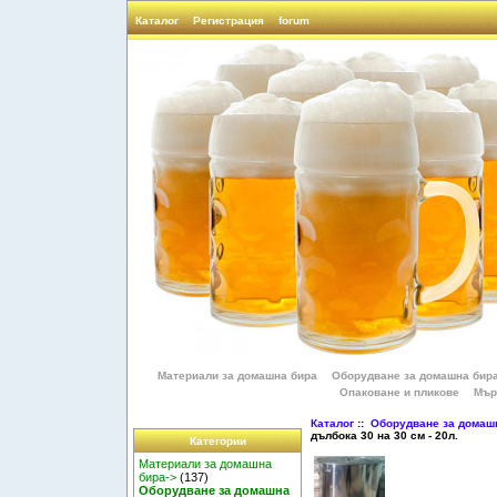
Каталог
Регистрация
forum
Материали за домашна бира
Оборудване за домашна бир
Опаковане и пликове
Мър
Каталог
::
Оборудване за домаш
дълбока 30 на 30 см - 20л.
Категории
Материали за домашна
бира->
(137)
Оборудване за домашна