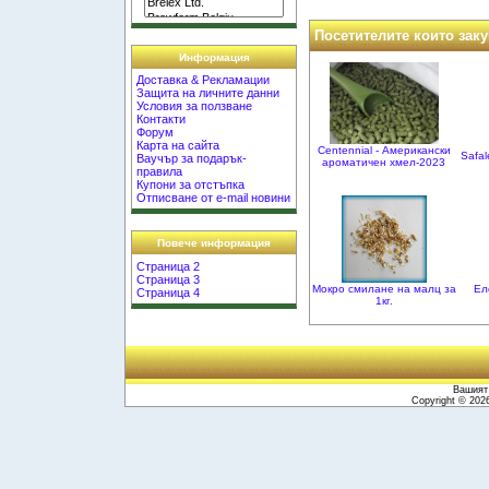
Посетителите които заку
Информация
Доставка & Рекламации
Защита на личните данни
Условия за ползване
Контакти
Форум
Карта на сайта
Centennial - Американски
Safal
Ваучър за подарък-
ароматичен хмел-2023
правила
Купони за отстъпка
Отписване от e-mail новини
Повече информация
Страница 2
Страница 3
Мокро смилане на малц за
Ел
Страница 4
1кг.
Вашият 
Copyright © 20