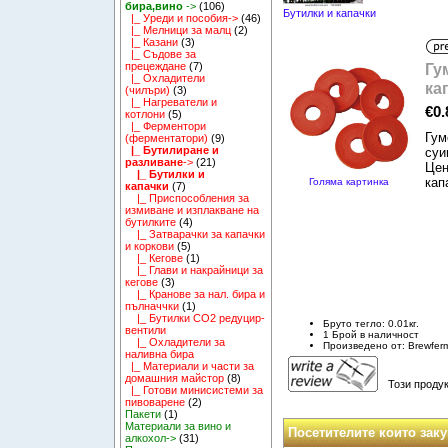
бира,вино
->
(106)
Бутилки и капачки
|_ Уреди и пособия->
(46)
|_ Мелници за малц
(2)
|_ Казани
(3)
|_ Съдове за
Гу
прецеждане
(7)
|_ Охладители
ка
(чилъри)
(3)
|_ Нагреватели и
€0.
котлони
(5)
|_ Ферментори
Гум
(ферментатори)
(9)
|_ Бутилиране и
суи
разливане
->
(21)
Цен
|_ Бутилки и
кап
Голяма картинка
капачки
(7)
|_ Приспособления за
измиване и изплакване на
бутилките
(4)
|_ Затварачки за капачки
и коркови
(5)
|_ Кегове
(1)
|_ Глави и накрайници за
кегове
(3)
|_ Кранове за нал. бира и
пълначчки
(1)
|_ Бутилки CO2 редуцир-
Бруто тегло: 0.01кг.
вентили
1 Брой в наличност
|_ Охладители за
Произведено от: Brewfer
наливна бира
|_ Материали и части за
домашния майстор
(8)
Този продук
|_ Готови минисистеми за
пивоварене
(2)
Пакети
(1)
Материали за вино и
Посетителите които заку
алкохол->
(31)