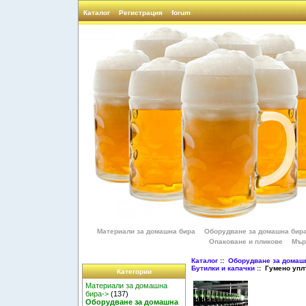
Каталог
Регистрация
forum
Материали за домашна бира
Оборудване за домашна бир
Опаковане и пликове
Мър
Каталог
::
Оборудване за домаш
Бутилки и капачки
:: Гумено уплъ
Категории
Материали за домашна
бира->
(137)
Оборудване за домашна