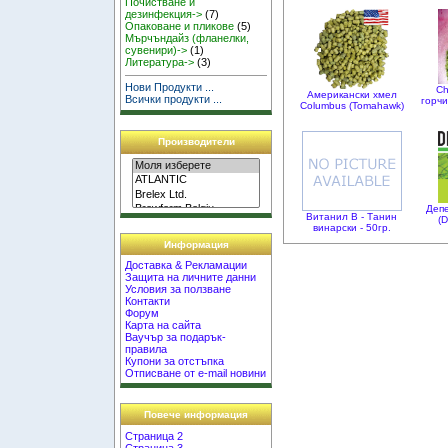
Почистване и
дезинфекция->
(7)
Опаковане и пликове
(5)
Мърчъндайз (фланелки,
сувенири)->
(1)
Литература->
(3)
Нови Продукти ...
Ch
Американски хмел
Всички продукти ...
горчи
Columbus (Tomahawk)
Производители
Деп
Витанил B - Танин
(D
винарски - 50гр.
Информация
Доставка & Рекламации
Защита на личните данни
Условия за ползване
Контакти
Форум
Карта на сайта
Ваучър за подарък-
правила
Купони за отстъпка
Отписване от e-mail новини
Повече информация
Страница 2
Страница 3