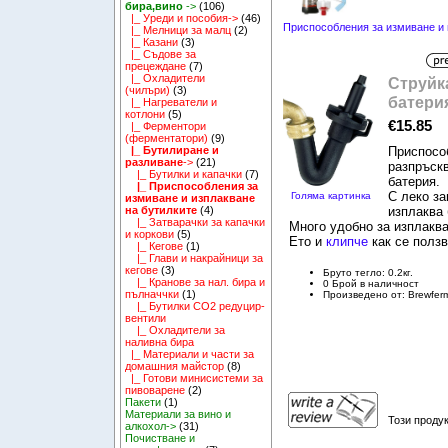
бира,вино
->
(106)
|_ Уреди и пособия->
(46)
Приспособления за измиване и 
|_ Мелници за малц
(2)
|_ Казани
(3)
|_ Съдове за
прецеждане
(7)
|_ Охладители
Струйк
(чилъри)
(3)
батери
|_ Нагреватели и
котлони
(5)
€15.85
|_ Ферментори
(ферментатори)
(9)
Приспособ
|_ Бутилиране и
разливане
->
(21)
разпръск
|_ Бутилки и капачки
(7)
батерия.
|_ Приспособления за
С леко за
Голяма картинка
измиване и изплакване
изплаква 
на бутилките
(4)
|_ Затварачки за капачки
Много удобно за изплаква
и коркови
(5)
Ето и
клипче
как се ползв
|_ Кегове
(1)
|_ Глави и накрайници за
кегове
(3)
Бруто тегло: 0.2кг.
|_ Кранове за нал. бира и
0 Брой в наличност
пълначчки
(1)
Произведено от: Brewfer
|_ Бутилки CO2 редуцир-
вентили
|_ Охладители за
наливна бира
|_ Материали и части за
домашния майстор
(8)
|_ Готови минисистеми за
пивоварене
(2)
Пакети
(1)
Материали за вино и
Този продук
алкохол->
(31)
Почистване и