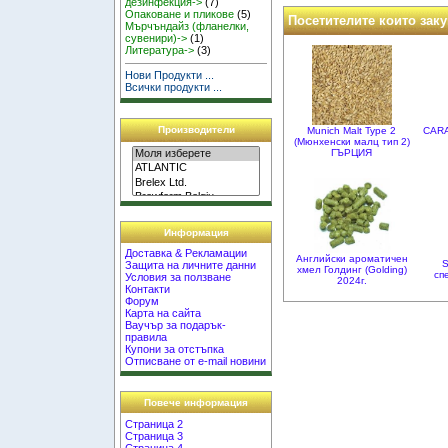
дезинфекция->
(7)
Опаковане и пликове
(5)
Посетителите които заку
Мърчъндайз (фланелки,
сувенири)->
(1)
Литература->
(3)
Нови Продукти ...
Всички продукти ...
Производители
Munich Malt Type 2
CAR
(Мюнхенски малц тип 2)
ГЪРЦИЯ
Информация
Доставка & Рекламации
Английски ароматичен
S
Защита на личните данни
хмел Голдинг (Golding)
сп
Условия за ползване
2024г.
Контакти
Форум
Карта на сайта
Ваучър за подарък-
правила
Купони за отстъпка
Отписване от e-mail новини
Повече информация
Страница 2
Страница 3
Страница 4