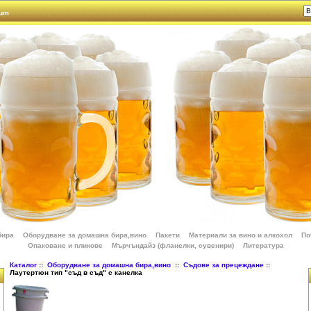
rum
бира
Оборудване за домашна бира,вино
Пакети
Материали за вино и алкохол
По
Опаковане и пликове
Мърчъндайз (фланелки, сувенири)
Литература
Каталог
::
Оборудване за домашна бира,вино
::
Съдове за прецеждане
::
Лаутертюн тип "съд в съд" с канелка