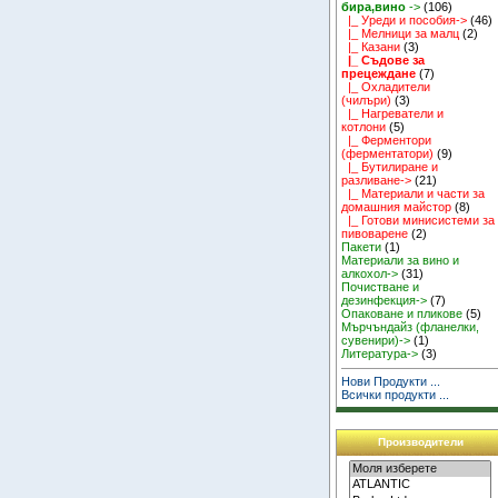
бира,вино
->
(106)
|_ Уреди и пособия->
(46)
|_ Мелници за малц
(2)
|_ Казани
(3)
|_ Съдове за
прецеждане
(7)
|_ Охладители
(чилъри)
(3)
|_ Нагреватели и
котлони
(5)
|_ Ферментори
(ферментатори)
(9)
|_ Бутилиране и
разливане->
(21)
|_ Материали и части за
домашния майстор
(8)
|_ Готови минисистеми за
пивоварене
(2)
Пакети
(1)
Материали за вино и
алкохол->
(31)
Почистване и
дезинфекция->
(7)
Опаковане и пликове
(5)
Мърчъндайз (фланелки,
сувенири)->
(1)
Литература->
(3)
Нови Продукти ...
Всички продукти ...
Производители