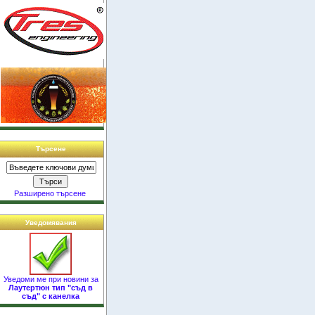
Търсене
Разширено търсене
Уведомявания
Уведоми ме при новини за
Лаутертюн тип "съд в
съд" с канелка