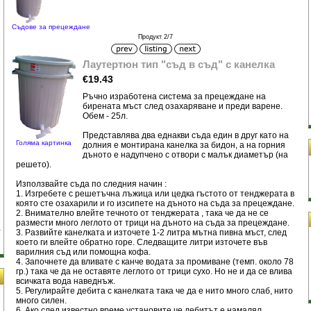
Съдове за прецеждане
Продукт 2/7
Лаутертюн тип "съд в съд" с канелка
€19.43
Ръчно изработена система за прецеждане на
бирената мъст след озахаряване и преди варене.
Обем - 25л.
Представлява два еднакви съда един в друг като на
Голяма картинка
долния е монтирана канелка за бидон, а на горния
дъното е надупчено с отвори с малък диаметър (на
решето).
Използвайте съда по следния начин :
1. Изгребете с решетъчна лъжица или цедка гъстото от тенджерата в
която сте озахарили и го изсипете на дъното на съда за прецеждане.
2. Внимателно влейте течното от тенджерата , така че да не се
размести много леглото от трици на дъното на съда за прецеждане.
3. Развийте канелката и източете 1-2 литра мътна пивна мъст, след
което ги влейте обратно горе. Следващите литри източете във
варилния съд или помощна кофа.
4. Започнете да вливате с канче водата за промиване (темп. около 78
гр.) така че да не оставяте леглото от трици сухо. Но не и да се влива
всичката вода наведнъж.
5. Регулирайте дебита с канелката така че да е нито много слаб, нито
много силен.
6. Ако след известно време установите че дебитът е намалял