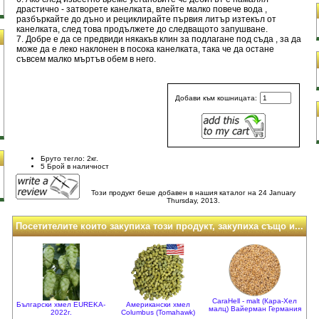
драстично - затворете канелката, влейте малко повече вода ,
разбъркайте до дъно и рециклирайте първия литър изтекъл от
канелката, след това продължете до следващото запушване.
7. Добре е да се предвиди някакъв клин за подлагане под съда , за да
може да е леко наклонен в посока канелката, така че да остане
съвсем малко мъртъв обем в него.
Добави към кошницата:
и
Бруто тегло: 2кг.
5 Брой в наличност
Този продукт беше добавен в нашия каталог на 24 January
Thursday, 2013.
Посетителите които закупиха този продукт, закупиха също и...
CaraHell - malt (Кара-Хел
Български хмел EUREKA-
Американски хмел
малц) Вайерман Германия
2022г.
Columbus (Tomahawk)