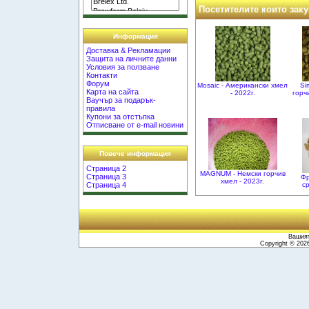
Посетителите които заку
Информация
Доставка & Рекламации
Защита на личните данни
Условия за ползване
Контакти
Форум
Mosaic - Американски хмел
Si
Карта на сайта
- 2022г.
горч
Ваучър за подарък-
правила
Купони за отстъпка
Отписване от e-mail новини
Повече информация
Страница 2
MAGNUM - Немски горчив
Страница 3
Фр
хмел - 2023г.
с
Страница 4
Вашият
Copyright © 20