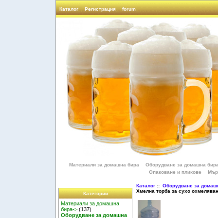
Каталог
Регистрация
forum
Материали за домашна бира
Оборудване за домашна бир
Опаковане и пликове
Мър
Каталог
::
Оборудване за домаш
Хмелна торба за сухо охмелява
Категории
Материали за домашна
бира->
(137)
Оборудване за домашна