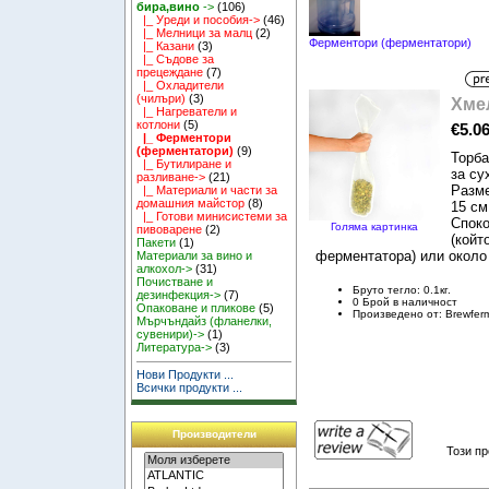
бира,вино
->
(106)
|_ Уреди и пособия->
(46)
|_ Мелници за малц
(2)
Ферментори (ферментатори)
|_ Казани
(3)
|_ Съдове за
прецеждане
(7)
|_ Охладители
(чилъри)
(3)
Хме
|_ Нагреватели и
котлони
(5)
€5.0
|_ Ферментори
(ферментатори)
(9)
Торба
|_ Бутилиране и
за су
разливане->
(21)
Разме
|_ Материали и части за
домашния майстор
(8)
15 см
|_ Готови минисистеми за
Споко
Голяма картинка
пивоварене
(2)
(койт
Пакети
(1)
ферментатора) или около 
Материали за вино и
алкохол->
(31)
Почистване и
Бруто тегло: 0.1кг.
дезинфекция->
(7)
0 Брой в наличност
Опаковане и пликове
(5)
Произведено от: Brewfer
Мърчъндайз (фланелки,
сувенири)->
(1)
Литература->
(3)
Нови Продукти ...
Всички продукти ...
Производители
Този пр