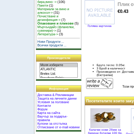
бира,вино ->
(106)
Плик о
Пакети
(1)
Материали за вино и
€0.43
алкохол->
(31)
Почистване и
дезинфекция->
(7)
Опаковане и пликове
(5)
Голяма картинка
Мърчъндайз (фланелки,
сувенири)->
(1)
Литература->
(3)
Нови Продукти ...
Всички продукти ...
Производители
Бруто тегло: 0.05кг.
3 Брой в наличност
Произведено от: Достав
(Екстрапак)
Този пр
Информация
Доставка & Рекламации
Защита на личните данни
Посетителите които заку
Условия за ползване
Контакти
Форум
Карта на сайта
Ваучър за подарък-
правила
Купони за отстъпка
Отписване от e-mail новини
Капачки нови 26мм за
бирени бутилки 100 бр.
Плик 