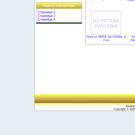
Повече информация
Страница 2
Страница 3
Страница 4
Плик от HDPE 2кг./100бр. в
Р
стек
би
Вашият
Copyright © 20