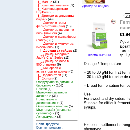
|_ Малц->
(31)
|_ Хмел на пелети->
(39)
Дрожди за сайдер
|_ Хмелови аромати
HopBurst
(3)
|_ Дрожди за домашна
бира
->
(49)
Ferm
|_ Дрожди с горна
ферментация (ейл)
(16)
нас
|_ Дрожди за пшенични
бири (вайцен)
(4)
€1.9
|_ Дрожди с долна ферм.
(лагери)
(3)
Сухи 
|_ Дрожди и култури за
Дозат
кисели бири
(1)
Темпе
|_ Дрожди за сайдер
(2)
|_ Дрожди Mangrove
гр. Ц
Голяма картинка
Jack's Craft Series
(11)
|_ Дрожди за бира в
Dosage / Temperature
500гр. пакети
(9)
|_ Минерали и
активатори за дрожди
(3)
– 20 to 30 g/hl for first fer
|_ Подобрители
(11)
– 30 to 40 g/hl for prise d
|_ Ензими
(2)
Оборудване за домашна
– Broad fermentation tempe
бира,вино ->
(106)
Пакети
(1)
Материали за вино и
Use
алкохол->
(31)
For sweet and dry ciders fr
Почистване и
Suitable for difficult ferme
дезинфекция->
(7)
Опаковане и пликове
(5)
syrups.
Мърчъндайз (фланелки,
сувенири)->
(1)
Литература->
(3)
Нови Продукти ...
Excellent settlement strengt
Всички продукти ...
phenotype