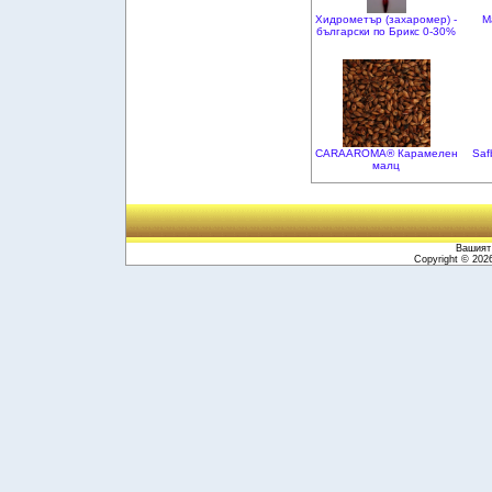
Хидрометър (захаромер) -
M
български по Брикс 0-30%
CARAAROMA® Карамелен
Saf
малц
Вашият 
Copyright © 20