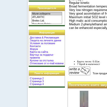
Regular kinetic
Broad fermentation tempera
Производители
Very low nitrogen requirem
Very good assimilation of f
Maximum initial SO2 leve
High malic acid consumptio
Medium 2-phenylethanol an
can be enhanced especial
Информация
Доставка & Рекламации
Защита на личните данни
Условия за ползване
Контакти
Форум
Карта на сайта
Ваучър за подарък-
правила
Купони за отстъпка
Бруто тегло: 0.01кг.
Отписване от e-mail новини
7 Брой в наличност
Този продук
Повече информация
Страница 2
Страница 3
Страница 4
Посетителите които заку