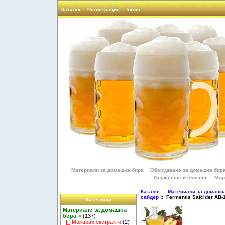
Каталог
Регистрация
forum
Материали за домашна бира
Оборудване за домашна бир
Опаковане и пликове
Мър
Каталог
::
Материали за домашн
сайдер
:: Fermentis Safcider AB-1
Категории
Материали за домашна
бира
->
(137)
|_ Малцови екстракти
(2)