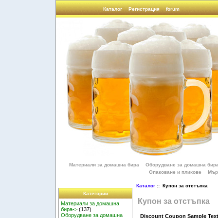
Каталог
Регистрация
forum
Материали за домашна бира
Оборудване за домашна бир
Опаковане и пликове
Мър
Каталог
:: Купон за отстъпка
Категории
Купон за отстъпка
Материали за домашна
бира->
(137)
Оборудване за домашна
Discount Coupon Sample Text 