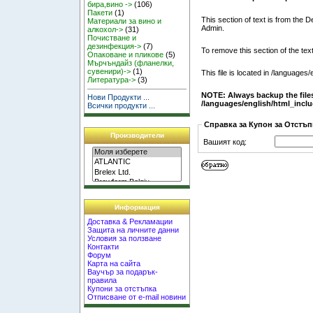
бира,вино ->
(106)
Пакети
(1)
This section of text is from the 
Материали за вино и
Admin.
алкохол->
(31)
Почистване и
дезинфекция->
(7)
To remove this section of the text
Опаковане и пликове
(5)
Мърчъндайз (фланелки,
сувенири)->
(1)
This file is located in
/languages/e
Литература->
(3)
NOTE: Always backup the files
Нови Продукти ...
/languages/english/html_incl
Всички продукти ...
Справка за Купон за Отстъпк
Производители
Вашият код:
Информация
Доставка & Рекламации
Защита на личните данни
Условия за ползване
Контакти
Форум
Карта на сайта
Ваучър за подарък-
правила
Купони за отстъпка
Отписване от e-mail новини