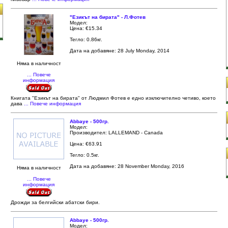
"Езикът на бирата" - Л.Фотев
Модел:
Цена: €15.34
Тегло: 0.86кг.
Дата на добавяне: 28 July Monday, 2014
Няма в наличност
... Повече
информация
Книгата "Езикът на бирата" от Людмил Фотев е едно изключително четиво, което
дава
... Повече информация
Abbaye - 500гр.
Модел:
Производител: LALLEMAND - Canada
Цена: €63.91
Тегло: 0.5кг.
Дата на добавяне: 28 November Monday, 2016
Няма в наличност
... Повече
информация
Дрожди за белгийски абатски бири.
Abbaye - 500гр.
Модел: