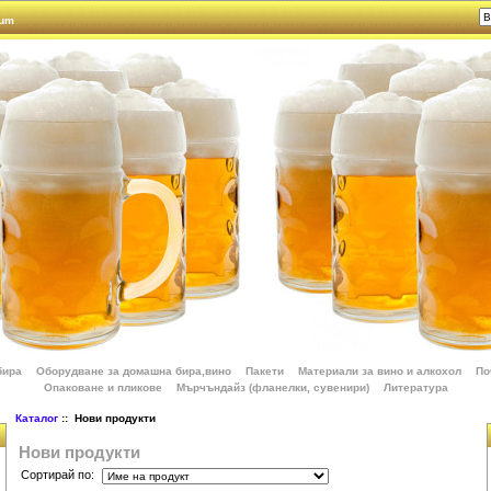
rum
бира
Оборудване за домашна бира,вино
Пакети
Материали за вино и алкохол
По
Опаковане и пликове
Мърчъндайз (фланелки, сувенири)
Литература
Каталог
:: Нови продукти
Нови продукти
Сортирай по: