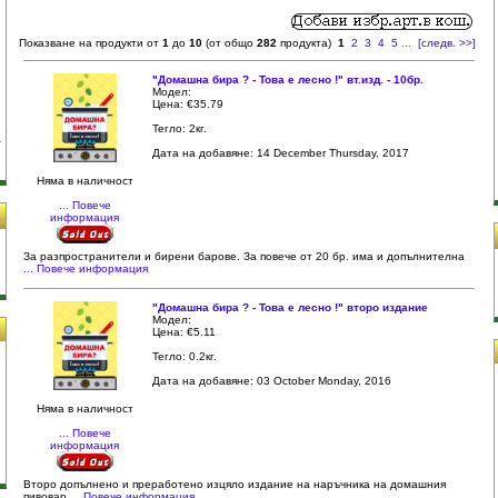
Показване на продукти от
1
до
10
(от общо
282
продукта)
1
2
3
4
5
...
[следв. >>]
"Домашна бира ? - Това е лесно !" вт.изд. - 10бр.
Модел:
Цена: €35.79
Тегло: 2кг.
Дата на добавяне: 14 December Thursday, 2017
Няма в наличност
... Повече
информация
За разпространители и бирени барове. За повече от 20 бр. има и допълнителна
... Повече информация
"Домашна бира ? - Това е лесно !" второ издание
Модел:
Цена: €5.11
Тегло: 0.2кг.
Дата на добавяне: 03 October Monday, 2016
Няма в наличност
... Повече
информация
и
Второ допълнено и преработено изцяло издание на наръчника на домашния
пивовар
... Повече информация