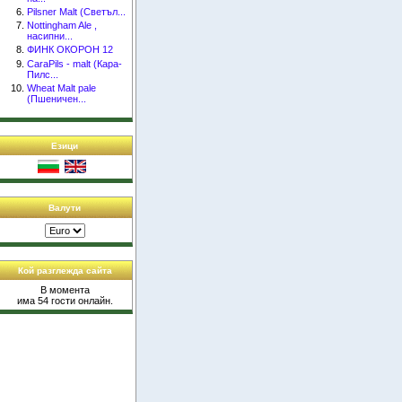
Pilsner Malt (Светъл...
Nottingham Ale ,
насипни...
ФИНК ОКОРОН 12
CaraPils - malt (Кара-
Пилс...
Wheat Malt pale
(Пшеничен...
Езици
Валути
Кой разглежда сайта
В момента
има 54 гости онлайн.