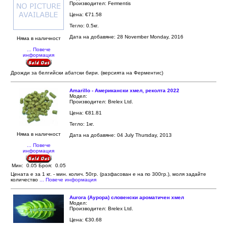
Производител: Fermentis
Цена: €71.58
Тегло: 0.5кг.
Дата на добавяне: 28 November Monday, 2016
Няма в наличност
... Повече
информация
Дрожди за белгийски абатски бири. (версията на Ферментис)
Amarillo - Американски хмел, реколта 2022
Модел:
Производител: Brelex Ltd.
Цена: €81.81
Тегло: 1кг.
Няма в наличност
Дата на добавяне: 04 July Thursday, 2013
... Повече
информация
Мин: 0.05 Броя: 0.05
Цената е за 1 кг. - мин. колич. 50гр. (разфасован е на по 300гр.), моля задайте
количество
... Повече информация
Aurora (Аурора) словенски ароматичен хмел
Модел:
Производител: Brelex Ltd.
Цена: €30.68