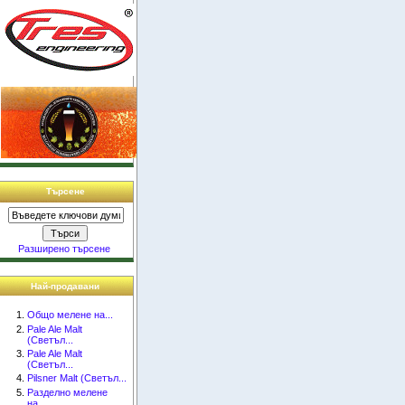
Търсене
Разширено търсене
Най-продавани
Общо мелене на...
Pale Ale Malt
(Светъл...
Pale Ale Malt
(Светъл...
Pilsner Malt (Светъл...
Разделно мелене
на...