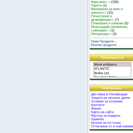
бира,вино ->
(106)
Пакети
(1)
Материали за вино и
алкохол->
(31)
Почистване и
дезинфекция->
(7)
Опаковане и пликове
(5)
Мърчъндайз (фланелки,
сувенири)->
(1)
Литература->
(3)
Нови Продукти ...
Всички продукти ...
Производители
Информация
Доставка & Рекламации
Защита на личните данни
Условия за ползване
Контакти
Форум
Карта на сайта
Ваучър за подарък-
правила
Купони за отстъпка
Отписване от e-mail новин