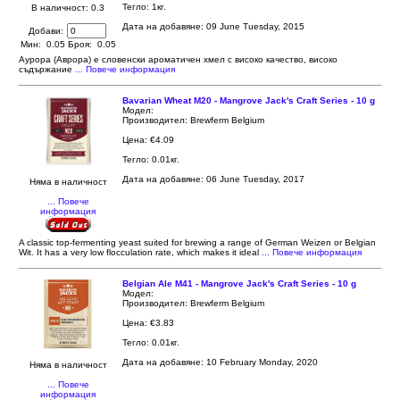
Тегло: 1кг.
В наличност: 0.3
Дата на добавяне: 09 June Tuesday, 2015
Добави:
Мин: 0.05 Броя: 0.05
Аурора (Аврора) е словенски ароматичен хмел с високо качество, високо
съдържание
... Повече информация
Bavarian Wheat M20 - Mangrove Jack's Craft Series - 10 g
Модел:
Производител: Brewferm Belgium
Цена: €4.09
Тегло: 0.01кг.
Дата на добавяне: 06 June Tuesday, 2017
Няма в наличност
... Повече
информация
A classic top-fermenting yeast suited for brewing a range of German Weizen or Belgian
Wit. It has a very low flocculation rate, which makes it ideal
... Повече информация
Belgian Ale M41 - Mangrove Jack's Craft Series - 10 g
Модел:
Производител: Brewferm Belgium
Цена: €3.83
Тегло: 0.01кг.
Дата на добавяне: 10 February Monday, 2020
Няма в наличност
... Повече
информация