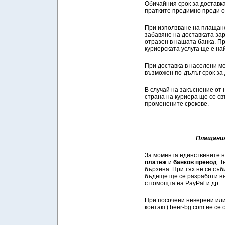
Обичайния срок за доставка
пратките предимно преди об
При използване на плащан
забавяне на доставката за
отразен в нашата банка. П
куриерската услуга ще е на
При доставка в населени ме
възможен по-дълъг срок за 
В случай на закъснение от 
страна на куриера ще се с
променените срокове.
Плащания
За момента единствените н
платеж
и
банков превод
. 
бързина. При тях не се съб
бъдеще ще се разработи въ
с помощта на PayPal и др.
При посочени неверени или
контакт) beer-bg.com не се