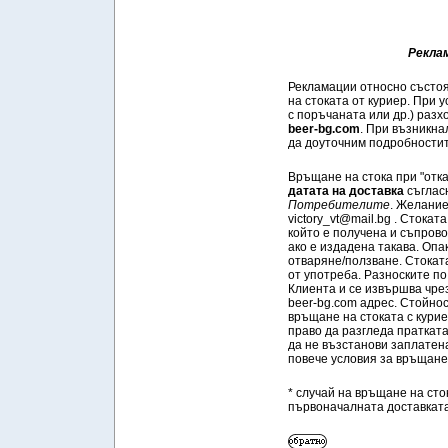
Рекла
Рекламации относно състоя
на стоката от куриер. При 
с поръчаната или др.) разх
beer-bg.com
. При възникна
да доуточним подробностит
Връщане на стока при "отк
датата на доставка
съглас
Потребителите
. Желание
victory_vt@mail.bg . Стокат
който е получена и съпров
ако е издадена такава. Опа
отваряне/ползване. Стокат
от употреба. Разноските по
Клиента и се извършва чре
beer-bg.com адрес. Стойнос
връщане на стоката с курие
право да разгледа пратката
да не възстанови заплатена
повече условия за връщане 
* случай на връщане на сто
първоначалната доставката