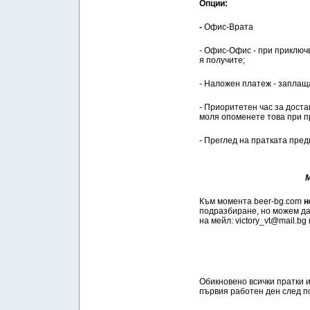
Опции:
-
Офис-Врата
- Офис-Офис - при приключ
я получите;
- Наложен платеж - заплащ
- Приоритетен час за доста
моля опоменете това при п
- Преглед на пратката пре
М
Към момента beer-bg.com
н
подразбиране, но можем да
на мейл: victory_vt@mail.bg
Обикновено всички пратки и
първия работен ден след п