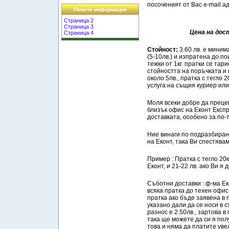
посоченият от Вас e-mail а
Повече информация
Страница 2
Страница 3
Цена на дос
Страница 4
Стойност:
3.60 лв. е миним
(5-10лв.) и изпратена до п
тежки от 1кг. пратки се та
стойността на поръчката и н
около 5лв., пратка с тегло 20
услуга на същия куриер или
Моля всеки добре да прецен
близък офис на Еконт Експр
доставката, особено за по-
Ние винаги по подразбиран
на Еконт, така Ви спестява
Пример : Пратка с тегло 20к
Еконт, и 21-22 лв. ако Ви я 
Съботни доставки : ф-ма Ек
всяка пратка до техен офи
пратка ако бъде заявена в 
указано дали да се носи в 
разнос е 2.50лв., зартова 
така ще можете да си я пол
това и няма да платите уве