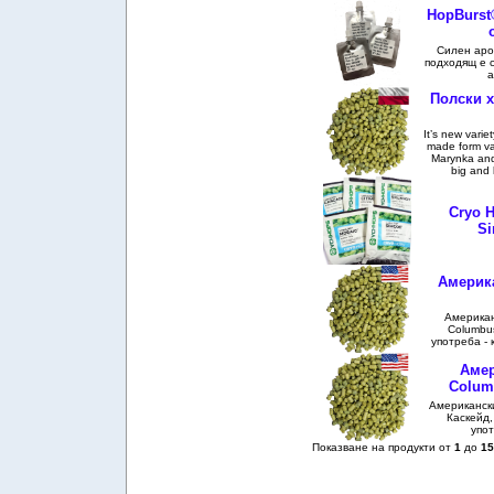
HopBurst
Силен аро
подходящ е с
а
Полски х
It’s new varie
made form va
Marynka and 
big and 
Cryo H
Si
Америк
Американ
Columbu
употреба - к
Амер
Colum
Американски
Каскейд,
упот
Показване на продукти от
1
до
15