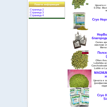
Повече информация
Цената е з
0.05кг. Мо
Страница 2
к
Страница 3
Страница 4
Cryo Hops
HopBur
благород
Силен ар
хмелове о
Мител
Полск
Often thou
Lubelska act
Czechoslovak
Lublin or Lu
MAGNUM 
х
Цената е за 
(разфасова
зада
Cryo H
Si