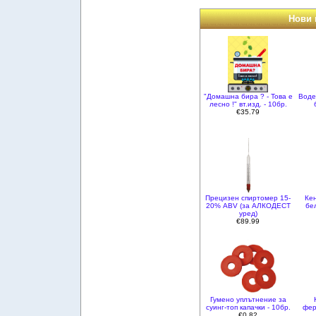
Нови 
"Домашна бира ? - Това е
Воде
лесно !" вт.изд. - 10бр.
€35.79
Прецизен спиртомер 15-
Кен
20% ABV (за АЛКОДЕСТ
бе
уред)
€89.99
Гумено уплътнение за
суинг-топ капачки - 10бр.
фер
€0.82