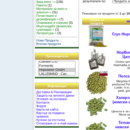
резултатите по:
бира,вино ->
(106)
Пакети
(1)
Материали за вино и
алкохол->
(31)
Показване на продукти от
1
до
15
Почистване и
дезинфекция->
(7)
Снимка на
Им
Опаковане и пликове
(5)
продукта
Мърчъндайз (фланелки,
сувенири)->
(1)
Литература->
(3)
Cryo Hops
Нови Продукти ...
Всички продукти ...
HopBurs
Цит
Производители
Силен цит
подходящ з
30
Полск
Marynka h
produced Pol
Информация
Lublin. It i
yield, gro
Доставка & Рекламации
Защита на личните данни
Халерт
Условия за ползване
(немски 
Контакти
Форум
Карта на сайта
Цената е за к
Ваучър за подарък-
Моля з
правила
к
Купони за отстъпка
Тетнан
Отписване от e-mail новини
немски