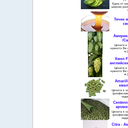
Една от на
широко раз
Течен м
св
Америк
/Ca
Цената е 
нужното Ви к
кг
Хмел Fu
английски
Цената е 
нужното Ви к
кг
Amaril
хмел
Цената е за 
(разфасова
зада
Centenn
арома
Цената е за 
(разфасова
зада
Citra - 