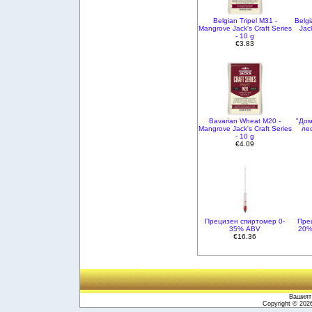
Belgian Tripel M31 -
Belgi
Mangrove Jack's Craft Series
Jac
- 10 g
€3.83
Bavarian Wheat M20 -
"Дом
Mangrove Jack's Craft Series
лес
- 10 g
€4.09
Прецизен спиртомер 0-
Пре
35% ABV
20%
€16.36
Вашият 
Copyright © 20