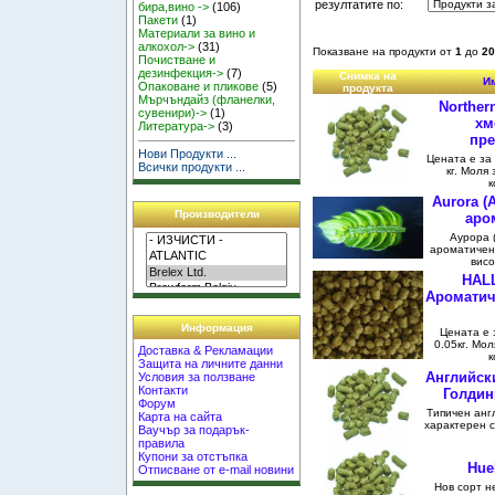
резултатите по:
бира,вино ->
(106)
Пакети
(1)
Материали за вино и
алкохол->
(31)
Показване на продукти от
1
до
20
Почистване и
дезинфекция->
(7)
Снимка на
Им
Опаковане и пликове
(5)
продукта
Мърчъндайз (фланелки,
Norther
сувенири)->
(1)
хм
Литература->
(3)
пре
Нови Продукти ...
Цената е за 
Всички продукти ...
кг. Моля
к
Aurora (
Производители
аро
Аурора 
ароматичен 
висо
HALL
Ароматич
Информация
Цената е з
0.05кг. Мо
Доставка & Рекламации
к
Защита на личните данни
Английск
Условия за ползване
Контакти
Голдинг
Форум
Типичен анг
Карта на сайта
характерен с
Ваучър за подарък-
правила
Купони за отстъпка
Hue
Отписване от e-mail новини
Нов сорт н