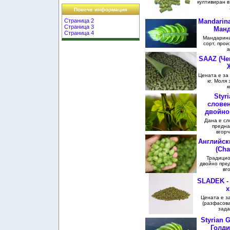
култивиран в 
Повече информация
Страница 2
Mandarina
Страница 3
Манд
Страница 4
Мандарина
сорт, прои
а
SAAZ (Че
Цената е за 
кг. Моля
к
Styr
словен
двойно
Дана е сл
предна
вгорч
Английск
(Cha
Традицио
двойно пред
вг
SLADEK -
х
Цената е за 
(разфасова
зада
Styrian 
Голди