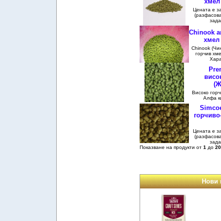
хмел 
Цената е за 
(разфасова
зада
Chinook 
хмел 
Chinook (Чи
горчив хме
Хара
Pre
висо
(Ж
Високо горч
Алфа к
Simco
горчиво
Цената е за 
(разфасова
зада
Показване на продукти от
1
до
20
Нови 