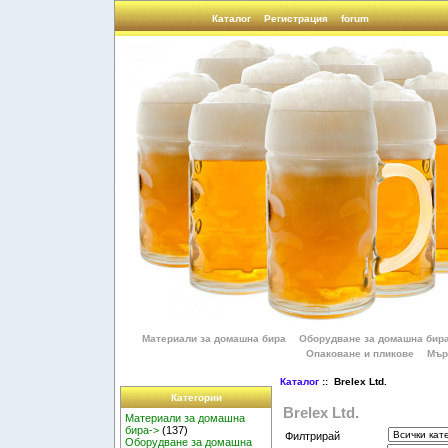
Каталог
Регистрация
forum
Материали за домашна бира
Оборудване за домашна бир
Опаковане и пликове
Мър
Каталог
:: Brelex Ltd.
Категории
Brelex Ltd.
Материали за домашна
бира->
(137)
Филтрирай
Оборудване за домашна