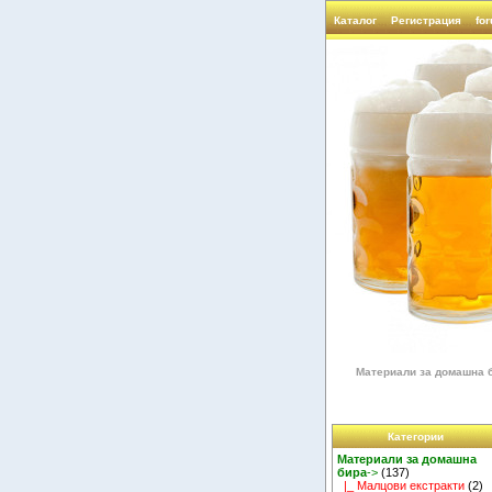
Каталог
Регистрация
fo
Материали за домашна 
Категории
Материали за домашна
бира
->
(137)
|_ Малцови екстракти
(2)