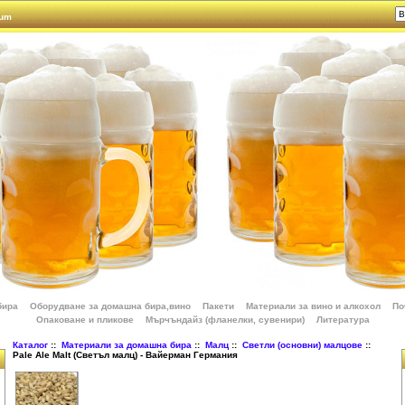
rum
бира
Оборудване за домашна бира,вино
Пакети
Материали за вино и алкохол
По
Опаковане и пликове
Мърчъндайз (фланелки, сувенири)
Литература
Каталог
::
Материали за домашна бира
::
Малц
::
Светли (основни) малцове
::
Pale Ale Malt (Светъл малц) - Вайерман Германия