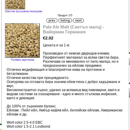
Светли (основни) малцове
Продукт 1/5
Pale Ale Malt (Светъл малц) -
Вайерман Германия
€2.02
Цената е за 1 кг.
Произведен от немски двуредов ечемик.
Перфектният материал за всяка светла бира.
Голяма картинка
Различава се минимално от пилс-малца, но е
предназначен за ейлове предимно.
Отлична модификация и благоприятни нива на протеини и
бетаглюкани.
Отлични качества при прецеждането.
Осигурява на готовата бира значим обем пяна с добро задържане и
вкус.
Високоекстрактно зърно, удачно за всякакъв вид пивоварни, както и
видове системи за озахаряване - едно и много стъпкова инфюзия,
както и декокция.
До 100% от зърнения баланс.
Ейлове : Пейл ейл, Амбър-кафяв ейл, белгийски ейлове, Американски
ейлове и др.
Wort color 2.5-4.0 EBC
Wort color 1.5-2.1 Lovibond