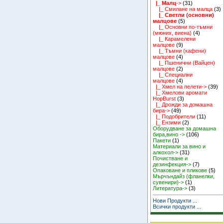
|_ Малц
->
(31)
|_ Смилане на малца
(3)
|_ Светли (основни)
малцове
(5)
|_ Основни по-тъмни
(мюних, виена)
(4)
|_ Карамелени
малцове
(9)
|_ Тъмни (кафени)
малцове
(4)
|_ Пшенични (Вайцен)
малцове
(2)
|_ Специални
малцове
(4)
|_ Хмел на пелети->
(39)
|_ Хмелови аромати
HopBurst
(3)
|_ Дрожди за домашна
бира->
(49)
|_ Подобрители
(11)
|_ Ензими
(2)
Оборудване за домашна
бира,вино ->
(106)
Пакети
(1)
Материали за вино и
алкохол->
(31)
Почистване и
дезинфекция->
(7)
Опаковане и пликове
(5)
Мърчъндайз (фланелки,
сувенири)->
(1)
Литература->
(3)
Нови Продукти ...
Всички продукти ...