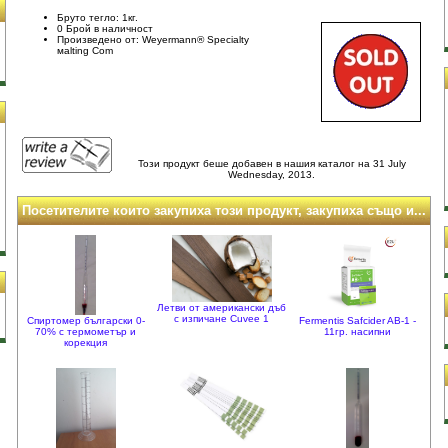
Бруто тегло: 1кг.
0 Брой в наличност
Произведено от: Weyermann® Specialty
маlting Com
Този продукт беше добавен в нашия каталог на 31 July
Wednesday, 2013.
Посетителите които закупиха този продукт, закупиха също и...
и
Летви от американски дъб
с изпичане Cuvee 1
Спиртомер български 0-
Fermentis Safcider AB-1 -
70% с термометър и
11гр. насипни
корекция