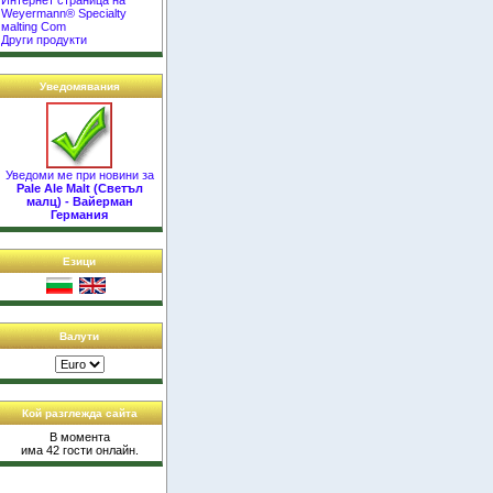
Интернет страница на
Weyermann® Specialty
маlting Com
Други продукти
Уведомявания
Уведоми ме при новини за
Pale Ale Malt (Светъл
малц) - Вайерман
Германия
Езици
Валути
Кой разглежда сайта
В момента
има 42 гости онлайн.