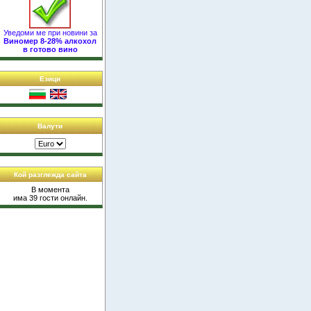
Уведоми ме при новини за
Виномер 8-28% алкохол
в готово вино
Езици
Валути
Кой разглежда сайта
В момента
има 39 гости онлайн.