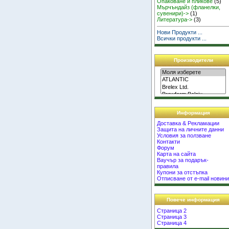
Опаковане и пликове
(5)
Мърчъндайз (фланелки,
сувенири)->
(1)
Литература->
(3)
Нови Продукти ...
Всички продукти ...
Производители
Информация
Доставка & Рекламации
Защита на личните данни
Условия за ползване
Контакти
Форум
Карта на сайта
Ваучър за подарък-
правила
Купони за отстъпка
Отписване от e-mail новин
Повече информация
Страница 2
Страница 3
Страница 4