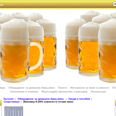
rum
бира
Оборудване за домашна бира,вино
Пакети
Материали за вино и алкохол
По
Опаковане и пликове
Мърчъндайз (фланелки, сувенири)
Литература
Каталог
::
Оборудване за домашна бира,вино
::
Уреди и пособия
::
Спиртомери
:: Виномер 8-28% алкохол в готово вино