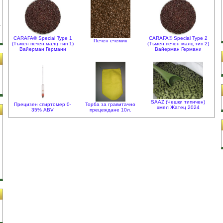
CARAFA® Special Type 1
CARAFA® Special Type 2
Печен ечемик
(Тъмен печен малц тип 1)
(Тъмен печен малц тип 2)
Вайерман Германи
Вайерман Германи
SAAZ (Чешки типичен)
Прецизен спиртомер 0-
Торба за гравитачно
хмел Жатец 2024
35% ABV
прецеждане 10л.
и