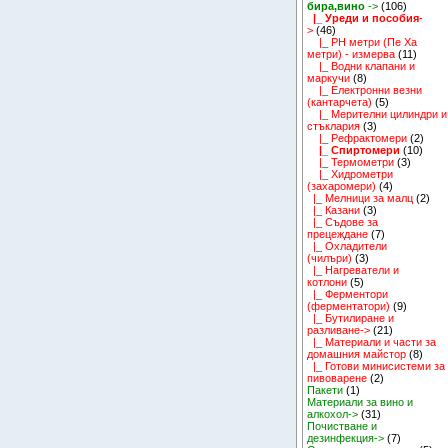
бира,вино
->
(106)
|_ Уреди и пособия
-
>
(46)
|_ PH метри (Пе Ха
метри) - измерва
(11)
|_ Водни клапани и
маркучи
(8)
|_ Електронни везни
(кантарчета)
(5)
|_ Мерителни цилиндри и
стъклария
(3)
|_ Рефрактомери
(2)
|_ Спиртомери
(10)
|_ Термометри
(3)
|_ Хидрометри
(захаромери)
(4)
|_ Мелници за малц
(2)
|_ Казани
(3)
|_ Съдове за
прецеждане
(7)
|_ Охладители
(чилъри)
(3)
|_ Нагреватели и
котлони
(5)
|_ Ферментори
(ферментатори)
(9)
|_ Бутилиране и
разливане->
(21)
|_ Материали и части за
домашния майстор
(8)
|_ Готови минисистеми за
пивоварене
(2)
Пакети
(1)
Материали за вино и
алкохол->
(31)
Почистване и
дезинфекция->
(7)