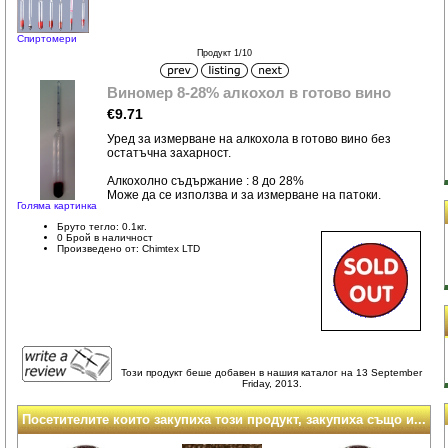
Спиртомери
Продукт 1/10
Виномер 8-28% алкохол в готово вино
€9.71
Уред за измерване на алкохола в готово вино без
остатъчна захарност.
Алкохолно съдържание : 8 до 28%
Може да се използва и за измерване на патоки.
Голяма картинка
Бруто тегло: 0.1кг.
0 Брой в наличност
Произведено от: Chimtex LTD
Този продукт беше добавен в нашия каталог на 13 September
Friday, 2013.
Посетителите които закупиха този продукт, закупиха също и...