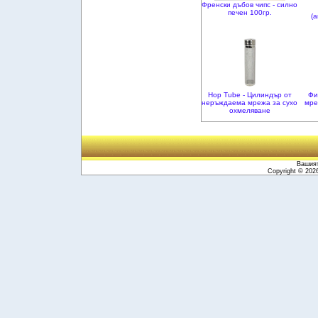
Френски дъбов чипс - силно
печен 100гр.
(
Hop Tube - Цилиндър от
Фи
неръждаема мрежа за сухо
мре
охмеляване
Вашият
Copyright © 20