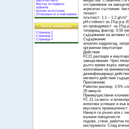
вещества. Стабилността 
Карта на сайта
Ваучър за подарък-
отстраняване на замърсяв
правила
агрегатно състояние: бис
Купони за отстъпка
течност
Отписване от e-mail новини
плътност: 1,1 – 1,2 g/cm³
рН-стойност:за 1%р.р-р 20
ел.проводимост: за 1%р.р
Повече информация
титриращ фактор: 0,55 (ме
Страница 2
съдържание на активен хл
Страница 3
Съдържание:
Страница 4
алкален хидроксид, натри
органични емулгатори
Действие:
FC21 разтваря и емулгира
замърсявания. Чрез пянат
дълго време върху замър
използване на минимална
дезинфекциращо действие,
неговото действие съдър
Приложение:
Работен разтвор: 2-5% сп
20 минути
Преимуществени клонове
FC 21 са месо- и млекопр
използва успешно и във в
вкусовата промишленост.
Нанася се ръчно или с п
външни повърхности:
подове, стени, работни 
инструменти. След втечня