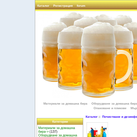
Каталог
Регистрация
forum
Материали за домашна бира
Оборудване за домашна бир
Опаковане и пликове
Мър
Каталог
::
Почистване и дезинф
Категории
Материали за домашна
бира->
(137)
Оборудване за домашна