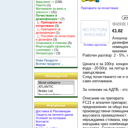
бира,вино ->
(106)
Пакети
(1)
Препарати за почистване
Материали за вино и
алкохол->
(31)
Почистване и
дезинфекция
->
(7)
|_ Препарати за
ФИНК 
почистване
(3)
|_ Препарати за
€1.02
дезинфекция
(1)
|_ Пособия за почистване
Aлкална 
и дезинфек
(3)
дезинфек
Опаковане и пликове
(5)
Голяма картинка
помещен
Мърчъндайз (фланелки,
сувенири)->
(1)
мазнини.
Литература->
(3)
Работен разтвор: 2 - 5%, п
Нови Продукти ...
Цената е за 100гр. концен
Всички продукти ...
вода - 20-50гр. на литър 
замърсяване.
Производители
След почистването не е 
само изплакване.
За членове на АДПБ - от
Описание на препарата:
FC21 е алкален препарат,
Информация
предназначен за общо въ
производствени помещени
Доставка & Рекламации
Защита на личните данни
вкусовата промишленост.
Условия за ползване
неръждаема стомана, кер
Контакти
извършва чрез комбинаци
Форум