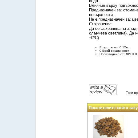
вода.
Влияние върху повърхнос
Предназначен за: стоман
повърхности.
Не е предназначен за: цв
Съхранение:
Да се съхранява на хладн
слънчева светлина). Да н
±0ºС).
Бруто тегло: 0.12кг.
0 Брой в наличност
Произведено от: ФИНКТ
Този пр
Посетителите които заку