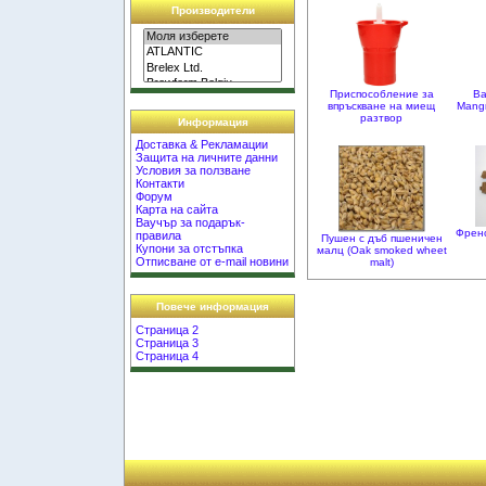
Производители
Приспособление за
Ba
впръскване на миещ
Mangr
разтвор
Информация
Доставка & Рекламации
Защита на личните данни
Условия за ползване
Контакти
Форум
Карта на сайта
Ваучър за подарък-
Френс
правила
Пушен с дъб пшеничен
Купони за отстъпка
малц (Oak smoked wheet
Отписване от e-mail новини
malt)
Повече информация
Страница 2
Страница 3
Страница 4