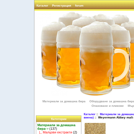
Каталог
Регистрация
forum
Материали за домашна бира
Оборудване за домашна бир
Опаковане и пликове
Мър
Каталог
::
Материали за домашн
виена)
:: Weyermann Abbey malt 
Категории
Материали за домашна
бира
->
(137)
|_ Малцови екстракти
(2)