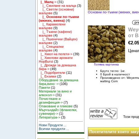
|_ Малц
->
(31)
|_ Смилане на малца
(3)
|_ Светли (основни)
Основни по-тъмни (мюних, вие
малцове
(5)
|_ Основни по-тъмни
(мюних, виена)
(4)
|_ Карамелени
малцове
(9)
Wey
|_ Тъмни (кафени)
от В
малцове
(4)
|_ Пшенични (Вайцен)
€2.0
малцове
(2)
|_ Специални
Ценат
малцове
(4)
|_ Хмел на пелети->
(39)
|_ Хмелови аромати
HopBurst
(3)
Голяма картинка
|_ Дрожди за домашна
бира->
(49)
Бруто тегло: 1кг.
|_ Подобрители
(11)
0 Брой в наличност
|_ Ензими
(2)
Произведено от: Weyerma
Оборудване за домашна
маlting Com
бира,вино ->
(106)
Пакети
(1)
Материали за вино и
алкохол->
(31)
Почистване и
дезинфекция->
(7)
Опаковане и пликове
(5)
Мърчъндайз (фланелки,
сувенири)->
(1)
Този прод
Литература->
(3)
Нови Продукти ...
Всички продукти ...
Посетителите които заку