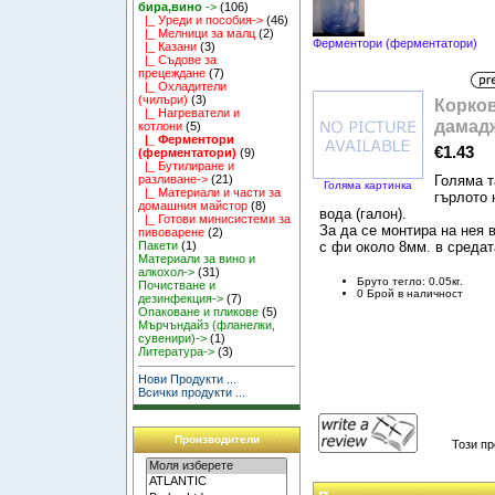
бира,вино
->
(106)
|_ Уреди и пособия->
(46)
|_ Мелници за малц
(2)
Ферментори (ферментатори)
|_ Казани
(3)
|_ Съдове за
прецеждане
(7)
|_ Охладители
(чилъри)
(3)
Корков
|_ Нагреватели и
дамад
котлони
(5)
|_ Ферментори
€1.43
(ферментатори)
(9)
|_ Бутилиране и
Голяма т
разливане->
(21)
Голяма картинка
|_ Материали и части за
гърлото 
домашния майстор
(8)
вода (галон).
|_ Готови минисистеми за
За да се монтира на нея 
пивоварене
(2)
с фи около 8мм. в средат
Пакети
(1)
Материали за вино и
алкохол->
(31)
Бруто тегло: 0.05кг.
Почистване и
0 Брой в наличност
дезинфекция->
(7)
Опаковане и пликове
(5)
Мърчъндайз (фланелки,
сувенири)->
(1)
Литература->
(3)
Нови Продукти ...
Всички продукти ...
Производители
Този пр