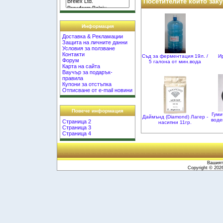
Посетителите които заку
Информация
Доставка & Рекламации
Защита на личните данни
Условия за ползване
Контакти
Съд за ферментация 19л. /
И
Форум
5 галона от мин.вода
Карта на сайта
Ваучър за подарък-
правила
Купони за отстъпка
Отписване от e-mail новини
Повече информация
Гуми
Даймънд (Diamond) Лагер -
воде
Страница 2
насипни 11гр.
Страница 3
Страница 4
Вашият 
Copyright © 20