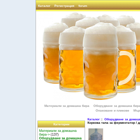
Каталог
Регистрация
forum
Материали за домашна бира
Оборудване за домашна бир
Опаковане и пликове
Мър
Каталог
::
Оборудване за домаш
Коркова тапа за ферментатор /
Категории
Материали за домашна
бира->
(137)
Оборудване за домашна