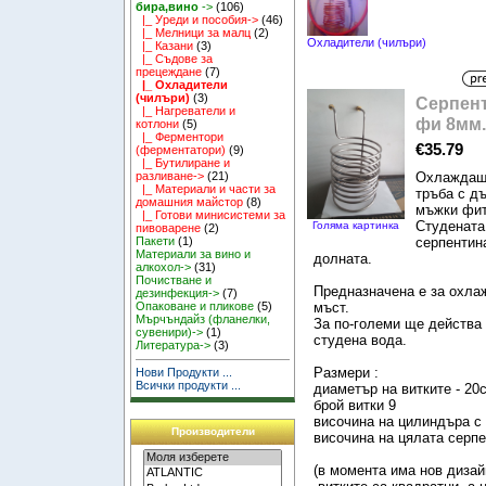
бира,вино
->
(106)
|_ Уреди и пособия->
(46)
|_ Мелници за малц
(2)
Охладители (чилъри)
|_ Казани
(3)
|_ Съдове за
прецеждане
(7)
|_ Охладители
(чилъри)
(3)
Серпент
|_ Нагреватели и
фи 8мм.
котлони
(5)
|_ Ферментори
€35.79
(ферментатори)
(9)
|_ Бутилиране и
Охлаждаща
разливане->
(21)
|_ Материали и части за
тръба с д
домашния майстор
(8)
мъжки фит
|_ Готови минисистеми за
Студената 
Голяма картинка
пивоварене
(2)
серпентина
Пакети
(1)
Материали за вино и
долната.
алкохол->
(31)
Почистване и
Предназначена е за охлаж
дезинфекция->
(7)
мъст.
Опаковане и пликове
(5)
Мърчъндайз (фланелки,
За по-големи ще действа 
сувенири)->
(1)
студена вода.
Литература->
(3)
Размери :
Нови Продукти ...
Всички продукти ...
диаметър на витките - 20
брой витки 9
височина на цилиндъра с 
Производители
височина на цялата серпе
(в момента има нов дизай