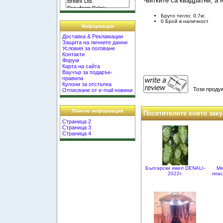
-витките са квадратни, а 
Бруто тегло: 0.7кг.
0 Брой в наличност
Информация
Доставка & Рекламации
Защита на личните данни
Условия за ползване
Контакти
Форум
Карта на сайта
Ваучър за подарък-
правила
Купони за отстъпка
Този продук
Отписване от e-mail новини
Повече информация
Посетителите които заку
Страница 2
Страница 3
Страница 4
Български хмел DENALI-
Ме
2022г.
плас