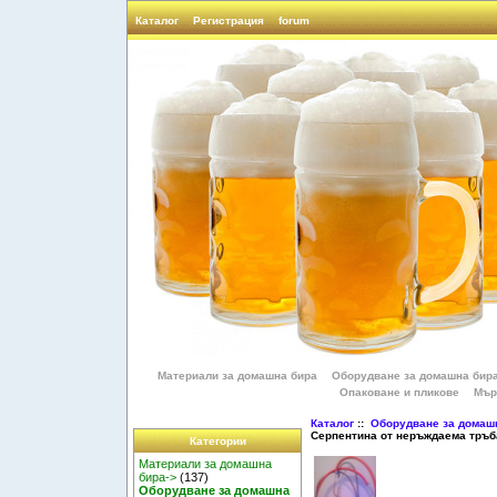
Каталог
Регистрация
forum
Материали за домашна бира
Оборудване за домашна бир
Опаковане и пликове
Мър
Каталог
::
Оборудване за домаш
Серпентина от неръждаема тръб
Категории
Материали за домашна
бира->
(137)
Оборудване за домашна