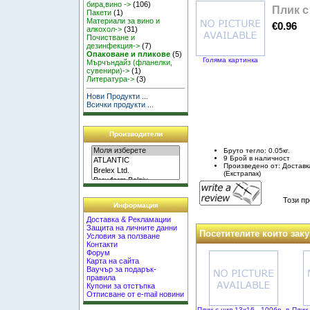
бира,вино ->
(106)
Плик с
Пакети
(1)
Материали за вино и
€0.96
алкохол->
(31)
Почистване и
дезинфекция->
(7)
Опаковане и пликове
(5)
Голяма картинка
Мърчъндайз (фланелки,
сувенири)->
(1)
Литература->
(3)
Нови Продукти ...
Всички продукти ...
Производители
Бруто тегло: 0.05кг.
9 Брой в наличност
Произведено от: Достав
(Екстрапак)
Този пр
Информация
Доставка & Рекламации
Защита на личните данни
Посетителите които заку
Условия за ползване
Контакти
Форум
Карта на сайта
Ваучър за подарък-
правила
Купони за отстъпка
Отписване от e-mail новини
Плик с цип 13х16 - 100бр. в
Плик 