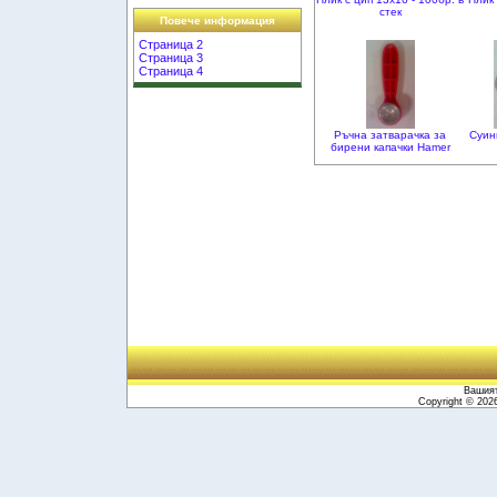
стек
Повече информация
Страница 2
Страница 3
Страница 4
Ръчна затварачка за
Суинг
бирени капачки Hamer
Вашият
Copyright © 20