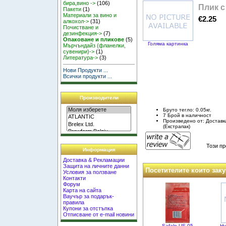
бира,вино ->
(106)
Плик с
Пакети
(1)
Материали за вино и
€2.25
алкохол->
(31)
Почистване и
дезинфекция->
(7)
Опаковане и пликове
(5)
Голяма картинка
Мърчъндайз (фланелки,
сувенири)->
(1)
Литература->
(3)
Нови Продукти ...
Всички продукти ...
Производители
Бруто тегло: 0.05кг.
7 Брой в наличност
Произведено от: Достав
(Екстрапак)
Този пр
Информация
Доставка & Рекламации
Защита на личните данни
Посетителите които заку
Условия за ползване
Контакти
Форум
Карта на сайта
Ваучър за подарък-
правила
Купони за отстъпка
Отписване от e-mail новини
Safale US-05
Ну