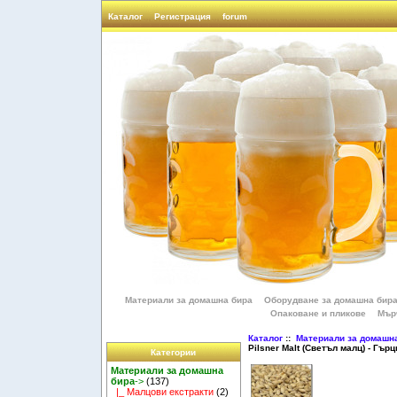
Каталог
Регистрация
forum
Материали за домашна бира
Оборудване за домашна бир
Опаковане и пликове
Мър
Каталог
::
Материали за домашн
Pilsner Malt (Светъл малц) - Гърц
Категории
Материали за домашна
бира
->
(137)
|_ Малцови екстракти
(2)