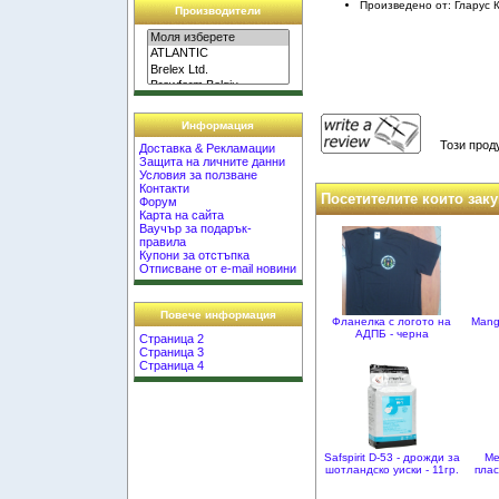
Произведено от: Гларус
Производители
Информация
Този прод
Доставка & Рекламации
Защита на личните данни
Условия за ползване
Контакти
Посетителите които заку
Форум
Карта на сайта
Ваучър за подарък-
правила
Купони за отстъпка
Отписване от e-mail новини
Повече информация
Фланелка с логото на
Mang
АДПБ - черна
Страница 2
Страница 3
Страница 4
Safspirit D-53 - дрожди за
Ме
шотландско уиски - 11гр.
плас