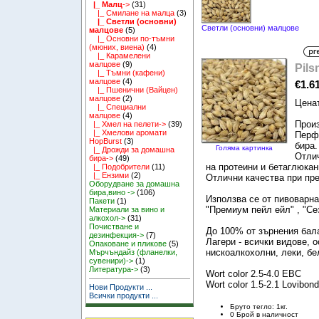
|_ Малц
->
(31)
|_ Смилане на малца
(3)
|_ Светли (основни)
Светли (основни) малцове
малцове
(5)
|_ Основни по-тъмни
(мюних, виена)
(4)
|_ Карамелени
малцове
(9)
Pils
|_ Тъмни (кафени)
малцове
(4)
€1.6
|_ Пшенични (Вайцен)
малцове
(2)
Ценат
|_ Специални
малцове
(4)
Произ
|_ Хмел на пелети->
(39)
|_ Хмелови аромати
Перфе
HopBurst
(3)
бира.
Голяма картинка
|_ Дрожди за домашна
Отли
бира->
(49)
на протеини и бетаглюкан
|_ Подобрители
(11)
|_ Ензими
(2)
Отлични качества при пр
Оборудване за домашна
бира,вино ->
(106)
Използва се от пивоварна
Пакети
(1)
"Премиум пейл ейл" , "Сез
Материали за вино и
алкохол->
(31)
Почистване и
До 100% от зърнения бал
дезинфекция->
(7)
Лагери - всички видове, 
Опаковане и пликове
(5)
нискоалкохолни, леки, бел
Мърчъндайз (фланелки,
сувенири)->
(1)
Литература->
(3)
Wort color 2.5-4.0 EBC
Wort color 1.5-2.1 Lovibond
Нови Продукти ...
Всички продукти ...
Бруто тегло: 1кг.
0 Брой в наличност