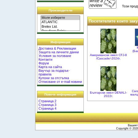
Този прод
Производители
Посетителите които заку
Информация
Доставка & Рекламации
(Ба
Защита на личните данни
Американски хмел CFJ-8
Условия за ползване
/Cascade/-2024г.
Контакти
Форум
Карта на сайта
Ваучър за подарък-
правила
Купони за отстъпка
Отписване от e-mail новини
Cara
Български хмел DENALI-
малц
Повече информация
2022г.
Страница 2
Страница 3
Страница 4
Вашият 
Copyright © 20