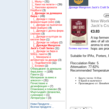
|_ Малц->
(31)
|_ Хмел на пелети->
(39)
Дрожди Mangrove Jack's Craft Se
|_ Хмелови аромати
HopBurst
(3)
|_ Дрожди за домашна
бира
->
(49)
|_ Дрожди с горна
New World
ферментация (ейл)
(16)
Jack's Cra
|_ Дрожди за пшенични
бири (вайцен)
(4)
€3.83
|_ Дрожди с долна ферм.
(лагери)
(3)
|_ Дрожди и култури за
A top ferment
кисели бири
(1)
ales of all s
|_ Дрожди за сайдер
(2)
aroma to ensu
|_ Дрожди Mangrove
hops are pro
Jack's Craft Series
(11)
Голяма картинка
|_ Дрожди за бира в
500гр. пакети
(9)
Suitable for IPAs, Porters,
|_ Минерали и
активатори за дрожди
(3)
Flocculation Rate: 5
|_ Подобрители
(11)
|_ Ензими
(2)
Attenuation: 77-82%
Оборудване за домашна
Recommended Temperature
бира,вино ->
(106)
Пакети
(1)
Материали за вино и
Бруто тегло: 0.01кг.
алкохол->
(31)
0 Брой в наличност
Почистване и
Произведено от: Brewfer
дезинфекция->
(7)
Опаковане и пликове
(5)
Мърчъндайз (фланелки,
сувенири)->
(1)
Литература->
(3)
Нови Продукти ...
Всички продукти ...