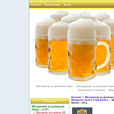
Каталог
Регистрация
forum
Материали за домашна бира
Оборудване за домашна бир
Опаковане и пликове
Мър
Каталог
::
Материали за домашн
Mangrove Jack's Craft Series
:: N
Категории
Series - 10 g
Материали за домашна
бира
->
(137)
|_ Малцови екстракти
(2)