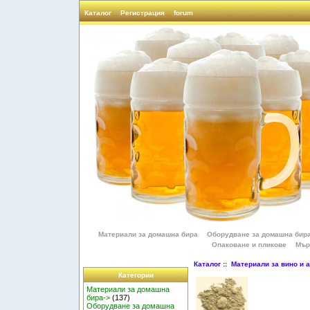
Каталог
Регистрация
forum
Материали за домашна бира
Оборудване за домашна бир
Опаковане и пликове
Мър
Каталог
::
Материали за вино и 
Категории
Материали за домашна
бира->
(137)
Оборудване за домашна