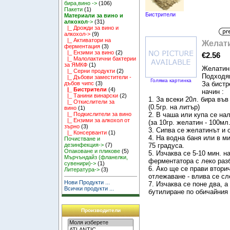
бира,вино ->
(106)
Пакети
(1)
Бистрители
Материали за вино и
алкохол
->
(31)
|_ Дрожди за вино и
алкохол->
(9)
|_ Активатори на
Желати
ферментация
(3)
|_ Ензими за вино
(2)
€2.56
|_ Малолактични бактерии
за ЯМКФ
(1)
Желатин 
|_ Серни продукти
(2)
Подходящ
|_ Дъбови заместители -
Голяма картинка
За бистр
дъбов чипс
(3)
|_ Бистрители
(4)
начин :
|_ Танини винарски
(2)
1. За всеки 20л. бира във
|_ Откислители за
(0.5гр. на литър)
вино
(1)
2. В чаша или купа се на
|_ Подкислители за вино
|_ Ензими за алкохол от
(за 10гр. желатин - 100мл
зърно
(3)
3. Сипва се желатинът и 
|_ Консерванти
(1)
4. На водна баня или в м
Почистване и
75 градуса.
дезинфекция->
(7)
Опаковане и пликове
(5)
5. Изчаква се 5-10 мин. н
Мърчъндайз (фланелки,
ферментатора с леко раз
сувенири)->
(1)
6. Ако ще се прави втори
Литература->
(3)
отлежаване - влива се сл
Нови Продукти ...
7. Изчаква се поне два, а
Всички продукти ...
бутилиране по обичайния 
Производители