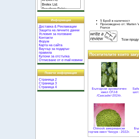
Информация
5 Брой в наличност
Произведено от: Marten Vi
Доставка & Рекламации
France
Защита на личните данни
Условия за ползване
Контакти
Този проду
Форум
Карта на сайта
Ваучър за подарък-
правила
Посетителите които заку
Купони за отстъпка
Отписване от e-mail новини
Повече информация
Страница 2
Страница 3
Страница 4
Български ароматичен
Safs
хмел CFJ-8
шотл
/Cascade/-2024г.
Chinook американски
Бъ
горчив хмел Чинуук - 2022г.
х