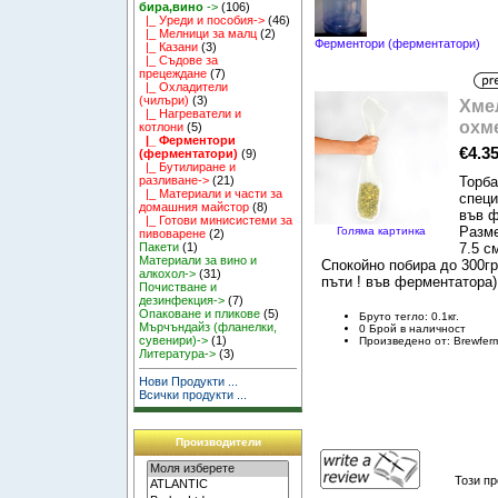
бира,вино
->
(106)
|_ Уреди и пособия->
(46)
|_ Мелници за малц
(2)
Ферментори (ферментатори)
|_ Казани
(3)
|_ Съдове за
прецеждане
(7)
|_ Охладители
(чилъри)
(3)
Хме
|_ Нагреватели и
охм
котлони
(5)
|_ Ферментори
€4.3
(ферментатори)
(9)
|_ Бутилиране и
Торба
разливане->
(21)
|_ Материали и части за
специ
домашния майстор
(8)
във ф
|_ Готови минисистеми за
Разме
Голяма картинка
пивоварене
(2)
7.5 с
Пакети
(1)
Материали за вино и
Спокойно побира до 300гр
алкохол->
(31)
пъти ! във ферментатора)
Почистване и
дезинфекция->
(7)
Опаковане и пликове
(5)
Бруто тегло: 0.1кг.
Мърчъндайз (фланелки,
0 Брой в наличност
сувенири)->
(1)
Произведено от: Brewfer
Литература->
(3)
Нови Продукти ...
Всички продукти ...
Производители
Този пр