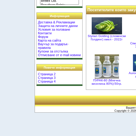
Посетителите които заку
Информация
Доставка & Рекламации
Защита на личните данни
Условия за ползване
Контакти
Styrian Golding (словенски
Форум
Голдинг) хмел - 2022г
Карта на сайта
Спи
Ваучър за подарък-
правила
Купони за отстъпка
Отписване от e-mail новини
Повече информация
Auro
Страница 2
Страница 3
ПУРАК-80 (Млечна
Страница 4
киселина 80%)-50гр.
Вашият 
Copyright © 20