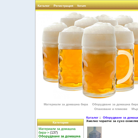
Каталог
Регистрация
forum
Материали за домашна бира
Оборудване за домашна бир
Опаковане и пликове
Мър
Каталог
::
Оборудване за домаш
Хмелно чорапче за сухо охмеля
Категории
Материали за домашна
бира->
(137)
Оборудване за домашна