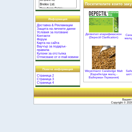
Посетителите които заку
Информация
Доставка & Рекламации
Защита на личните данни
Условия за ползване
Депектил кларификасион
Cara
Контакти
(Depectil Clarification)
малц
Форум
Карта на сайта
Ваучър за подарък-
правила
Купони за отстъпка
Отписване от e-mail новини
Повече информация
Weyermann Carabelge Malt
Safs
(Карабелдж малц -
шотл
Страница 2
Вайерман Германия)
Страница 3
Страница 4
Вашият 
Copyright © 20