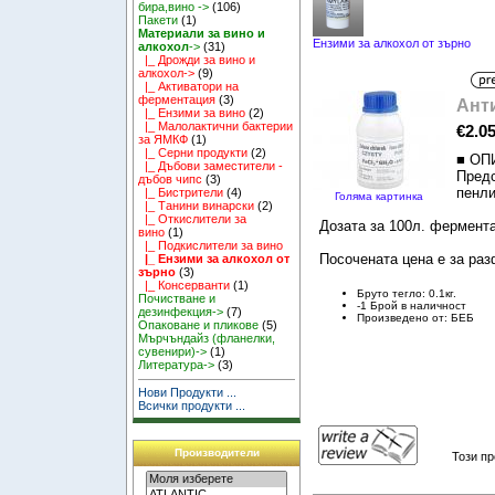
бира,вино ->
(106)
Пакети
(1)
Материали за вино и
Ензими за алкохол от зърно
алкохол
->
(31)
|_ Дрожди за вино и
алкохол->
(9)
|_ Активатори на
ферментация
(3)
Ант
|_ Ензими за вино
(2)
|_ Малолактични бактерии
€2.0
за ЯМКФ
(1)
|_ Серни продукти
(2)
■ ОП
|_ Дъбови заместители -
Предс
дъбов чипс
(3)
пенли
|_ Бистрители
(4)
Голяма картинка
|_ Танини винарски
(2)
|_ Откислители за
Дозата за 100л. фермента
вино
(1)
|_ Подкислители за вино
Посочената цена е за разф
|_ Ензими за алкохол от
зърно
(3)
|_ Консерванти
(1)
Бруто тегло: 0.1кг.
Почистване и
-1 Брой в наличност
дезинфекция->
(7)
Произведено от: БЕБ
Опаковане и пликове
(5)
Мърчъндайз (фланелки,
сувенири)->
(1)
Литература->
(3)
Нови Продукти ...
Всички продукти ...
Производители
Този пр