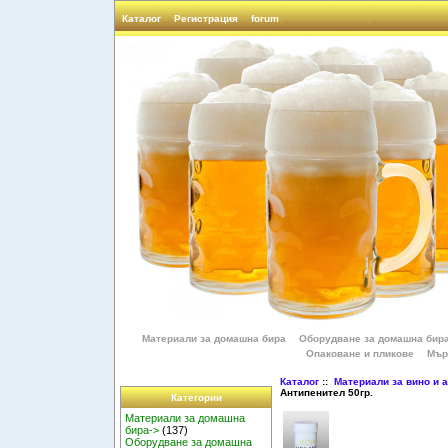
Каталог
Регистрация
forum
Материали за домашна бира
Оборудване за домашна бир
Опаковане и пликове
Мър
Каталог
::
Материали за вино и 
Антипенител 50гр.
Категории
Материали за домашна
бира->
(137)
Оборудване за домашна